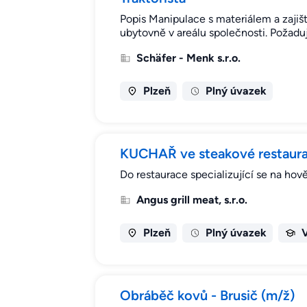
Popis Manipulace s materiálem a zajiš
ubytovně v areálu společnosti. Požad
Schäfer - Menk s.r.o.
Plzeň
Plný úvazek
KUCHAŘ ve steakové restaura
Do restaurace specializující se na hov
Angus grill meat, s.r.o.
Plzeň
Plný úvazek
Obráběč kovů - Brusič (m/ž)