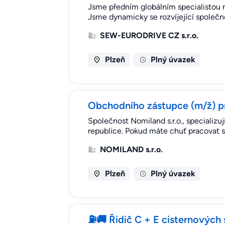
Jsme předním globálním specialistou n
Jsme dynamicky se rozvíjející společn
SEW-EURODRIVE CZ s.r.o.
Plzeň
Plný úvazek
Obchodního zástupce (m/ž) pr
Společnost Nomiland s.r.o., specializu
republice. Pokud máte chuť pracovat s
NOMILAND s.r.o.
Plzeň
Plný úvazek
⛽🚚 Řidič C + E cisternových 