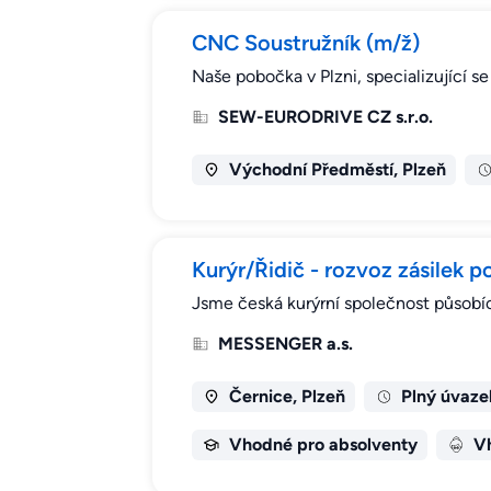
CNC Soustružník (m/ž)
Naše pobočka v Plzni, specializující 
SEW-EURODRIVE CZ s.r.o.
Východní Předměstí, Plzeň
Kurýr/Řidič - rozvoz zásilek p
Jsme česká kurýrní společnost působíc
MESSENGER a.s.
Černice, Plzeň
Plný úvaze
Vhodné pro absolventy
Vh