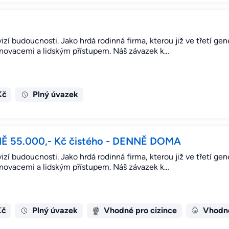
vizí budoucnosti. Jako hrdá rodinná firma, kterou již ve třetí ge
inovacemi a lidským přístupem. Náš závazek k…
Kč
Plný úvazek
Ě 55.000,- Kč čistého - DENNĚ DOMA
vizí budoucnosti. Jako hrdá rodinná firma, kterou již ve třetí ge
inovacemi a lidským přístupem. Náš závazek k…
Kč
Plný úvazek
Vhodné pro cizince
Vhodné