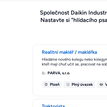
Společnost Daikin Industr
Nastavte si "hlídacího psa
Realitní makléř / makléřka
Hledáme nového kolegu nebo kolegyni d
kteří mají chuť učit se, pracovat na so
PARVA, s.r.o.
Plzeň
Plný úvazek
Traktorista