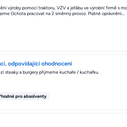
tění výroby pomocí traktoru, VZV a jeřábu ve výrobní firmě s m
ujeme Ochota pracovat na 2 směnný provoz. Platné oprávnění…
ci, odpovídající ohodnocení
ězí steaky a burgery přijmeme kuchaře / kuchařku.
Vhodné pro absolventy