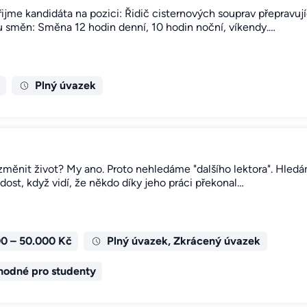
řijme kandidáta na pozici: Řidič cisternových souprav přeprav
ánu směn: Směna 12 hodin denní, 10 hodin noční, víkendy.…
Plný úvazek
změnit život? My ano. Proto nehledáme "dalšího lektora". Hledám
ost, když vidí, že někdo díky jeho práci překonal…
0 – 50.000 Kč
Plný úvazek, Zkrácený úvazek
hodné pro studenty