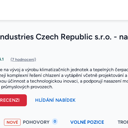
Industries Czech Republic s.r.o. - n
4.1
(7 hodnocení)
se na vývoj a výrobu klimatizačních jednotek a tepelných čerpa
ízejí komplexní řešení chlazení a vytápění včetně projektování 
kou účinnost a technologickou inovaci, a podporují nasazení m
 průmyslových provozech.
 RECENZI
HLÍDÁNÍ NABÍDEK
0
POHOVORY
VOLNÉ POZICE
TRO
NOVÉ