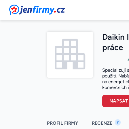
JenFirmy.cz
Daikin 
práce
Specializují 
použití. Nab
na energetic
komerčních i
NAPSAT
7
PROFIL FIRMY
RECENZE