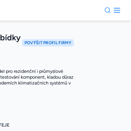
abídky
POVÝŠIT PROFIL FIRMY
del pro rezidenční i průmyslové
a testování komponent, kladou důraz
oderních klimatizačních systémů v
FEJE