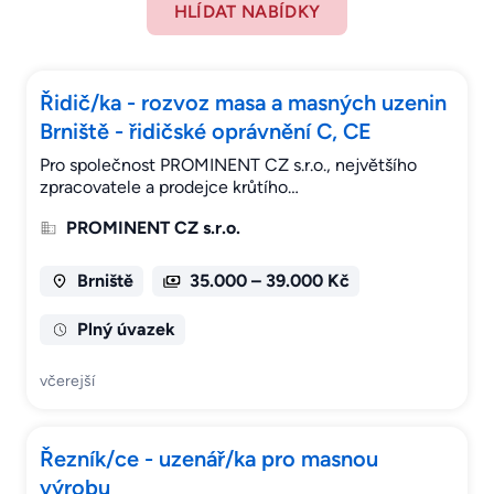
HLÍDAT NABÍDKY
Řidič/ka - rozvoz masa a masných uzenin
Brniště - řidičské oprávnění C, CE
Pro společnost PROMINENT CZ s.r.o., největšího
zpracovatele a prodejce krůtího…
PROMINENT CZ s.r.o.
Brniště
35.000 – 39.000 Kč
Plný úvazek
včerejší
Řezník/ce - uzenář/ka pro masnou
výrobu