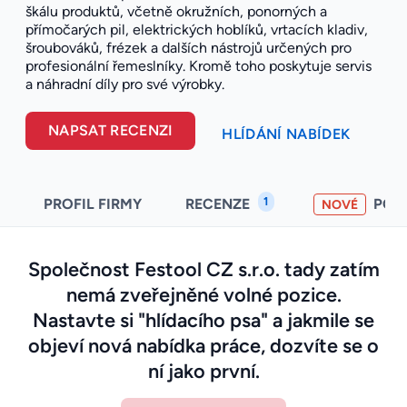
škálu produktů, včetně okružních, ponorných a
přímočarých pil, elektrických hoblíků, vrtacích kladiv,
šroubováků, frézek a dalších nástrojů určených pro
profesionální řemeslníky. Kromě toho poskytuje servis
a náhradní díly pro své výrobky.
NAPSAT RECENZI
HLÍDÁNÍ NABÍDEK
1
PROFIL FIRMY
RECENZE
POH
NOVÉ
Společnost Festool CZ s.r.o. tady zatím
nemá zveřejněné volné pozice.
Nastavte si "hlídacího psa" a jakmile se
objeví nová nabídka práce, dozvíte se o
ní jako první.