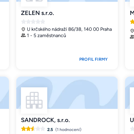
ZELEN s.r.o.
M
U krčského nádraží 86/38, 140 00 Praha
1 - 5 zaměstnanců
PROFIL FIRMY
SANDROCK, s.r.o.
U
2.5
(1 hodnocení)