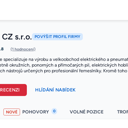
 CZ s.r.o.
POVÝŠIT PROFIL FIRMY
1.8
(1 hodnocení)
e specializuje na výrobu a velkoobchod elektrického a pneumati
tně okružních, ponorných a přímočarých pil, elektrických hoblí
ích nástrojů určených pro profesionální řemeslníky. Kromě toho 
 RECENZI
HLÍDÁNÍ NABÍDEK
0
POHOVORY
VOLNÉ POZICE
TRO
NOVÉ