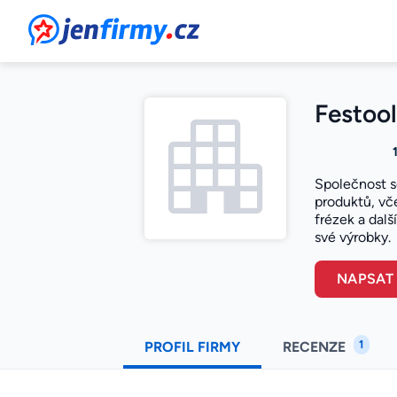
JenFirmy.cz
Festool
Společnost s
produktů, vče
frézek a dalš
své výrobky.
NAPSAT
1
PROFIL FIRMY
RECENZE