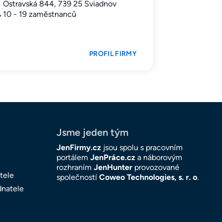
Ostravská 844, 739 25 Sviadnov
10 - 19 zaměstnanců
PROFIL FIRMY
Jsme jeden tým
JenFirmy.cz
jsou spolu s pracovním
portálem
JenPráce.cz
a náborovým
rozhraním
JenHunter
provozované
tele
společností
Coweo Technologies, s. r. o
.
dnatele