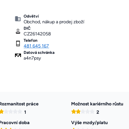
Odvětví
Obchod, nákup a prodej zboží
DIČ
CZ26142058
Telefon
481 645 167
Datová schránka
a4n7psy
Rozmanitost práce
Možnost kariérního růstu
1
2
Pracovní doba
Výše mzdy/platu