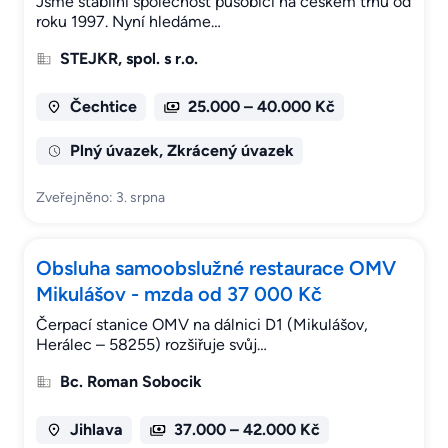
Jsme stabilní společnost působící na českém trhu od
roku 1997. Nyní hledáme…
STEJKR, spol. s r.o.
Čechtice
25.000 – 40.000 Kč
Plný úvazek, Zkrácený úvazek
Zveřejněno: 3. srpna
Obsluha samoobslužné restaurace OMV
Mikulášov - mzda od 37 000 Kč
Čerpací stanice OMV na dálnici D1 (Mikulášov,
Herálec – 58255) rozšiřuje svůj…
Bc. Roman Sobocik
Jihlava
37.000 – 42.000 Kč