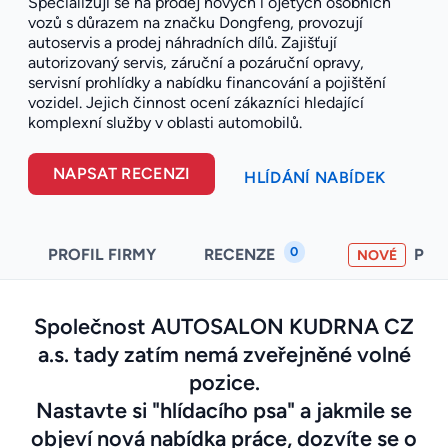
Specializují se na prodej nových i ojetých osobních
vozů s důrazem na značku Dongfeng, provozují
autoservis a prodej náhradních dílů. Zajišťují
autorizovaný servis, záruční a pozáruční opravy,
servisní prohlídky a nabídku financování a pojištění
vozidel. Jejich činnost ocení zákazníci hledající
komplexní služby v oblasti automobilů.
NAPSAT RECENZI
HLÍDÁNÍ NABÍDEK
0
PROFIL FIRMY
RECENZE
PO
NOVÉ
Společnost AUTOSALON KUDRNA CZ
a.s. tady zatím nemá zveřejněné volné
pozice.
Nastavte si "hlídacího psa" a jakmile se
objeví nová nabídka práce, dozvíte se o