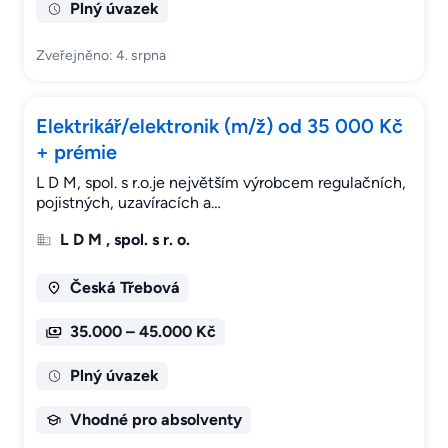
Plný úvazek
Zveřejněno: 4. srpna
Elektrikář/elektronik (m/ž) od 35 000 Kč
+ prémie
L D M, spol. s r.o.je největším výrobcem regulačních,
pojistných, uzavíracích a…
L D M , spol. s r. o.
Česká Třebová
35.000 – 45.000 Kč
Plný úvazek
Vhodné pro absolventy