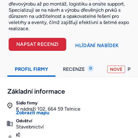
dřevovýrobu až po montáž, logistiku a onsite support.
Specializují se na návrh a výrobu dřevěných prvků s
důrazem na udržitelnost a opakovatelné řešení pro
veletrhy a eventy, čímž zajišťují efektivní a šetrné expo
realizace.
NAPSAT RECENZI
HLÍDÁNÍ NABÍDEK
0
PROFIL FIRMY
RECENZE
PO
NOVÉ
Základní informace
Sídlo firmy
K nádraží 102, 664 59 Telnice
Zobrazit mapu
Odvětví
Stavebnictví
IČ