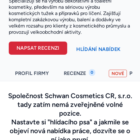
Specializují se na výrobu dekorativní a toaletní
kosmetiky, především na sériovou výrobu
kosmetických tužek a přípravků pro líčení. Zajišťují
kompletní zakázkovou výrobu, balení a dodávky ve
velkém rozsahu pro klienty z kosmetického průmyslu a
provozují velkoobchodní aktivity.
NAPSAT RECENZI
HLÍDÁNÍ NABÍDEK
0
PROFIL FIRMY
RECENZE
PO
NOVÉ
Společnost Schwan Cosmetics CR, s.r.o.
tady zatím nemá zveřejněné volné
pozice.
Nastavte si "hlídacího psa" a jakmile se
objeví nová nabídka práce, dozvíte se o
ní jako první.