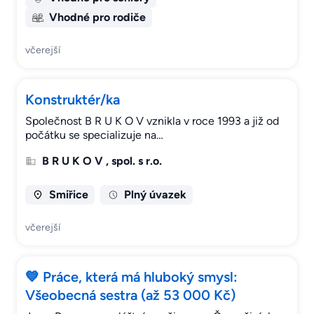
Vhodné pro rodiče
včerejší
Konstruktér/ka
Společnost B R U K O V vznikla v roce 1993 a již od
počátku se specializuje na…
B R U K O V , spol. s r.o.
Smiřice
Plný úvazek
včerejší
💙 Práce, která má hluboký smysl:
Všeobecná sestra (až 53 000 Kč)