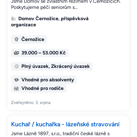
Jsme Domov se zvláštním režimem v Černožicích.
Poskytujeme péči seniorům s…
Domov Černožice, příspěvková
organizace
Černožice
39.000 – 53.000 Kč
Plný úvazek, Zkrácený úvazek
Vhodné pro absolventy
Vhodné pro rodiče
Zveřejněno: 3. srpna
Kuchař / kuchařka - lázeňské stravování
Jsme Lázně 1897, s.r.o., tradiční české lázně s