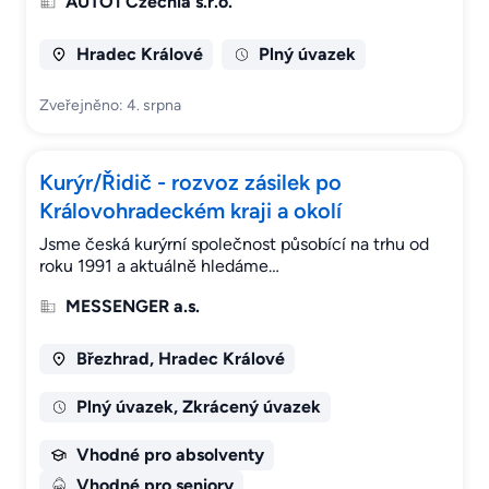
AUTO1 Czechia s.r.o.
Hradec Králové
Plný úvazek
Zveřejněno: 4. srpna
Kurýr/Řidič - rozvoz zásilek po
Královohradeckém kraji a okolí
Jsme česká kurýrní společnost působící na trhu od
roku 1991 a aktuálně hledáme…
MESSENGER a.s.
Březhrad, Hradec Králové
Plný úvazek, Zkrácený úvazek
Vhodné pro absolventy
Vhodné pro seniory