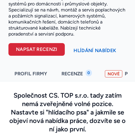
systémů pro domácnosti i průmyslové objekty.
Specializují se na návrh, montáž a servis poplachových
a požárních signalizací, kamerových systémů,
komunikačních řešení, domácích telefonů a
strukturované kabeláže. Nabízejí technické
poradenství a servisní podporu.
NAPSAT RECENZI
HLÍDÁNÍ NABÍDEK
0
PROFIL FIRMY
RECENZE
PO
NOVÉ
Společnost CS. TOP s.r.o. tady zatím
nemá zveřejněné volné pozice.
Nastavte si "hlídacího psa" a jakmile se
objeví nová nabídka práce, dozvíte se o
ní jako první.