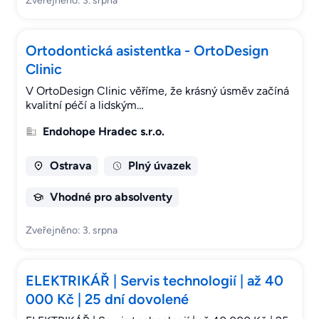
Zveřejněno: 3. srpna
Ortodontická asistentka - OrtoDesign
Clinic
V OrtoDesign Clinic věříme, že krásný úsměv začíná
kvalitní péčí a lidským…
Endohope Hradec s.r.o.
Ostrava
Plný úvazek
Vhodné pro absolventy
Zveřejněno: 3. srpna
ELEKTRIKÁŘ | Servis technologií | až 40
000 Kč | 25 dní dovolené