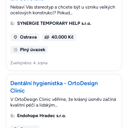
Nebaví Vás stereotyp a chcete být u vzniku velkých
ocelových konstrukcí? Pokud…
SYNERGIE TEMPORARY HELP s.r.o.
Ostrava
40.000 Kč
Plný úvazek
Zveřejněno: 4. srpna
Dentální hygienistka - OrtoDesign
Clinic
V OrtoDesign Clinic věříme, že krásný úsměv začíná
kvalitní péčí a lidským…
Endohope Hradec s.r.o.