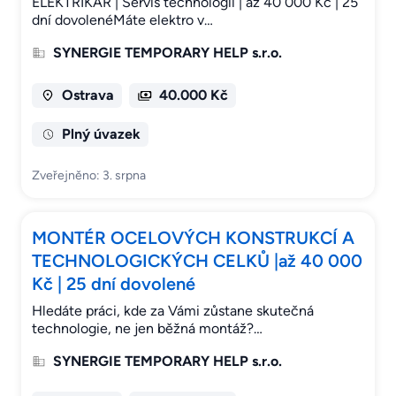
ELEKTRIKÁŘ | Servis technologií | až 40 000 Kč | 25
dní dovolenéMáte elektro v…
SYNERGIE TEMPORARY HELP s.r.o.
Ostrava
40.000 Kč
Plný úvazek
Zveřejněno: 3. srpna
MONTÉR OCELOVÝCH KONSTRUKCÍ A
TECHNOLOGICKÝCH CELKŮ |až 40 000
Kč | 25 dní dovolené
Hledáte práci, kde za Vámi zůstane skutečná
technologie, ne jen běžná montáž?…
SYNERGIE TEMPORARY HELP s.r.o.