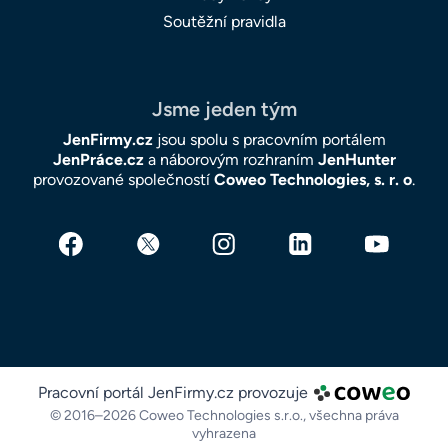
Soutěžní pravidla
Jsme jeden tým
JenFirmy.cz
jsou spolu s pracovním portálem
JenPráce.cz
a náborovým rozhraním
JenHunter
provozované společností
Coweo Technologies, s. r. o
.
Pracovní portál JenFirmy.cz provozuje
© 2016–2026 Coweo Technologies s.r.o.,
všechna práva
vyhrazena