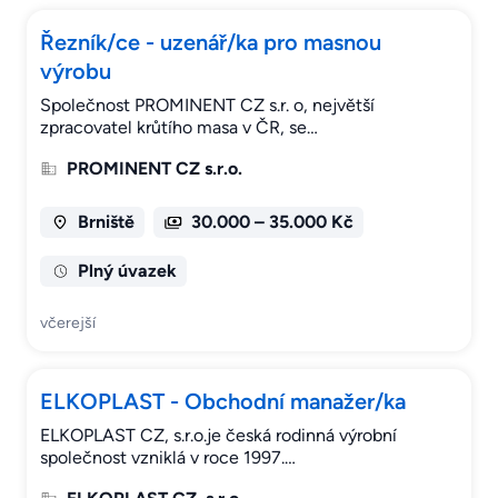
Řezník/ce - uzenář/ka pro masnou
výrobu
Společnost PROMINENT CZ s.r. o, největší
zpracovatel krůtího masa v ČR, se…
PROMINENT CZ s.r.o.
Brniště
30.000 – 35.000 Kč
Plný úvazek
včerejší
ELKOPLAST - Obchodní manažer/ka
ELKOPLAST CZ, s.r.o.je česká rodinná výrobní
společnost vzniklá v roce 1997.…