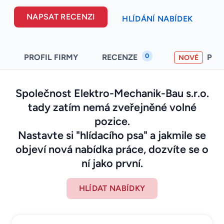
NAPSAT RECENZI
HLÍDÁNÍ NABÍDEK
0
PROFIL FIRMY
RECENZE
PO
NOVÉ
Společnost Elektro-Mechanik-Bau s.r.o.
tady zatím nemá zveřejněné volné
pozice.
Nastavte si "hlídacího psa" a jakmile se
objeví nová nabídka práce, dozvíte se o
ní jako první.
HLÍDAT NABÍDKY