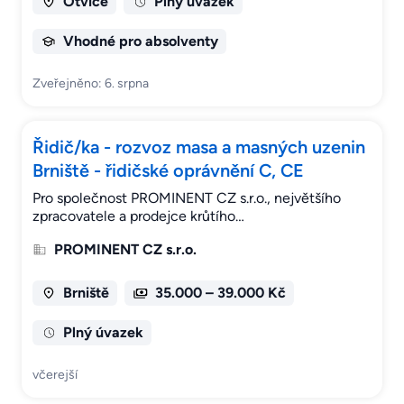
Otvice
Plný úvazek
Vhodné pro absolventy
Zveřejněno: 6. srpna
Řidič/ka - rozvoz masa a masných uzenin
Brniště - řidičské oprávnění C, CE
Pro společnost PROMINENT CZ s.r.o., největšího
zpracovatele a prodejce krůtího…
PROMINENT CZ s.r.o.
Brniště
35.000 – 39.000 Kč
Plný úvazek
včerejší