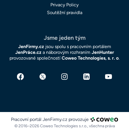
Privacy Policy
Soutěžní pravidla
Jsme jeden tým
JenFirmy.cz
jsou spolu s pracovním portálem
JenPráce.cz
a náborovým rozhraním
JenHunter
provozované společností
Coweo Technologies, s. r. o
.
Pracovní portál JenFirmy.cz provozuje
© 2016–2026 Coweo Technologies s.r.o.,
všechna práva