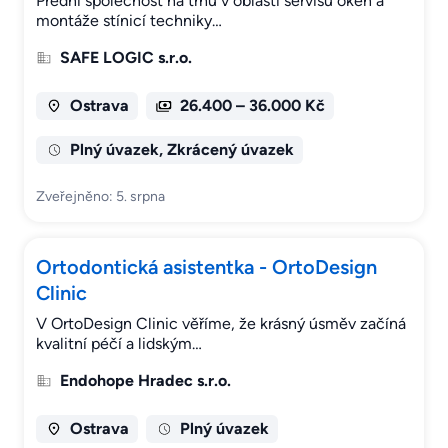
Přední společnost na trhu v oblasti servisu oken a
montáže stínicí techniky…
SAFE LOGIC s.r.o.
Ostrava
26.400 – 36.000 Kč
Plný úvazek, Zkrácený úvazek
Zveřejněno: 5. srpna
Ortodontická asistentka - OrtoDesign
Clinic
V OrtoDesign Clinic věříme, že krásný úsměv začíná
kvalitní péčí a lidským…
Endohope Hradec s.r.o.
Ostrava
Plný úvazek