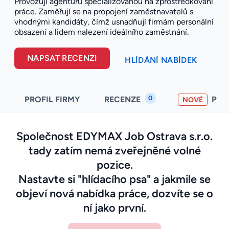
Provozují agenturu specializovanou na zprostředkování
práce. Zaměřují se na propojení zaměstnavatelů s
vhodnými kandidáty, čímž usnadňují firmám personální
obsazení a lidem nalezení ideálního zaměstnání.
NAPSAT RECENZI
HLÍDÁNÍ NABÍDEK
0
PROFIL FIRMY
RECENZE
PO
NOVÉ
Společnost EDYMAX Job Ostrava s.r.o.
tady zatím nemá zveřejněné volné
pozice.
Nastavte si "hlídacího psa" a jakmile se
objeví nová nabídka práce, dozvíte se o
ní jako první.