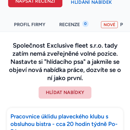
NAPSAT RECENZI
HLÍDÁNÍ NABÍDEK
0
PROFIL FIRMY
RECENZE
PO
NOVÉ
Společnost Exclusive fleet s.r.o. tady
zatím nemá zveřejněné volné pozice.
Nastavte si "hlídacího psa" a jakmile se
objeví nová nabídka práce, dozvíte se o
ní jako první.
HLÍDAT NABÍDKY
Pracovnice úklidu plaveckého klubu s
obsluhou bistra - cca 20 hodin týdně Po-