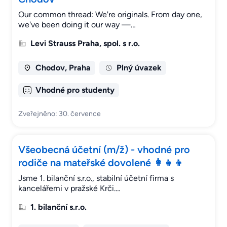
Our common thread: We're originals. From day one,
we've been doing it our way —…
Levi Strauss Praha, spol. s r.o.
Chodov, Praha
Plný úvazek
Vhodné pro studenty
Zveřejněno: 30. července
Všeobecná účetní (m/ž) - vhodné pro
rodiče na mateřské dovolené 👩‍👧‍👦
Jsme 1. bilanční s.r.o., stabilní účetní firma s
kancelářemi v pražské Krči.…
1. bilanční s.r.o.