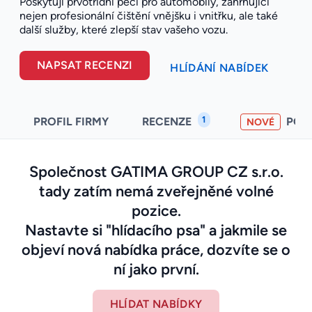
Poskytují prvotřídní péči pro automobily, zahrnující
nejen profesionální čištění vnějšku i vnitřku, ale také
další služby, které zlepší stav vašeho vozu.
NAPSAT RECENZI
HLÍDÁNÍ NABÍDEK
1
PROFIL FIRMY
RECENZE
POH
NOVÉ
Společnost GATIMA GROUP CZ s.r.o.
tady zatím nemá zveřejněné volné
pozice.
Nastavte si "hlídacího psa" a jakmile se
objeví nová nabídka práce, dozvíte se o
ní jako první.
HLÍDAT NABÍDKY