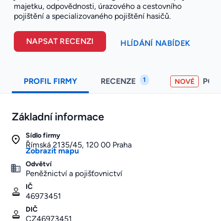
majetku, odpovědnosti, úrazového a cestovního
pojištění a specializovaného pojištění hasičů.
NAPSAT RECENZI
HLÍDÁNÍ NABÍDEK
1
PROFIL FIRMY
RECENZE
POH
NOVÉ
Základní informace
Sídlo firmy
Římská 2135/45, 120 00 Praha
Zobrazit mapu
Odvětví
Peněžnictví a pojišťovnictví
IČ
46973451
DIČ
CZ46973451