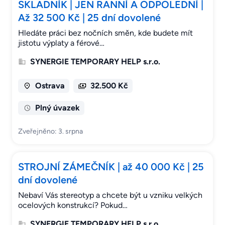
SKLADNÍK | JEN RANNÍ A ODPOLEDNÍ |
Až 32 500 Kč | 25 dní dovolené
Hledáte práci bez nočních směn, kde budete mít
jistotu výplaty a férové…
SYNERGIE TEMPORARY HELP s.r.o.
Ostrava
32.500 Kč
Plný úvazek
Zveřejněno: 3. srpna
STROJNÍ ZÁMEČNÍK | až 40 000 Kč | 25
dní dovolené
Nebaví Vás stereotyp a chcete být u vzniku velkých
ocelových konstrukcí? Pokud…
SYNERGIE TEMPORARY HELP s.r.o.