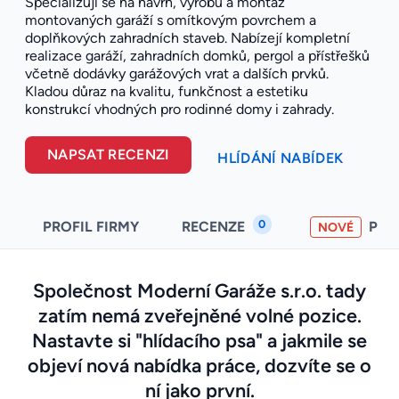
Specializují se na návrh, výrobu a montáž
montovaných garáží s omítkovým povrchem a
doplňkových zahradních staveb. Nabízejí kompletní
realizace garáží, zahradních domků, pergol a přístřešků
včetně dodávky garážových vrat a dalších prvků.
Kladou důraz na kvalitu, funkčnost a estetiku
konstrukcí vhodných pro rodinné domy i zahrady.
NAPSAT RECENZI
HLÍDÁNÍ NABÍDEK
0
PROFIL FIRMY
RECENZE
PO
NOVÉ
Společnost Moderní Garáže s.r.o. tady
zatím nemá zveřejněné volné pozice.
Nastavte si "hlídacího psa" a jakmile se
objeví nová nabídka práce, dozvíte se o
ní jako první.