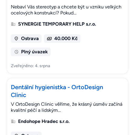
Nebaví Vás stereotyp a chcete být u vzniku velkých
ocelových konstrukcí? Pokud…
SYNERGIE TEMPORARY HELP s.r.o.
Ostrava
40.000 Kč
Plný úvazek
Zveřejněno: 4. srpna
Dentální hygienistka - OrtoDesign
Clinic
V OrtoDesign Clinic věříme, že krásný úsměv začíná
kvalitní péčí a lidským…
Endohope Hradec s.r.o.