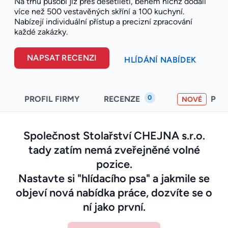
Na trhu působí již přes desetiletí, během nichž dodali
více než 500 vestavěných skříní a 100 kuchyní.
Nabízejí individuální přístup a precizní zpracování
každé zakázky.
NAPSAT RECENZI
HLÍDÁNÍ NABÍDEK
0
PROFIL FIRMY
RECENZE
PO
NOVÉ
Společnost Stolařství CHEJNA s.r.o.
tady zatím nemá zveřejněné volné
pozice.
Nastavte si "hlídacího psa" a jakmile se
objeví nová nabídka práce, dozvíte se o
ní jako první.