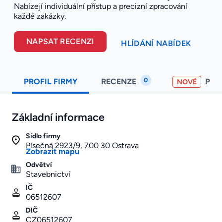
Nabízejí individuální přístup a precizní zpracování
každé zakázky.
NAPSAT RECENZI
HLÍDÁNÍ NABÍDEK
0
PROFIL FIRMY
RECENZE
PO
NOVÉ
Základní informace
Sídlo firmy
Písečná 2923/9, 700 30 Ostrava
Zobrazit mapu
Odvětví
Stavebnictví
IČ
06512607
DIČ
CZ06512607