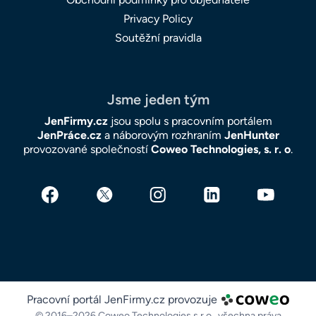
Privacy Policy
Soutěžní pravidla
Jsme jeden tým
JenFirmy.cz
jsou spolu s pracovním portálem
JenPráce.cz
a náborovým rozhraním
JenHunter
provozované společností
Coweo Technologies, s. r. o
.
Pracovní portál JenFirmy.cz provozuje
© 2016–2026 Coweo Technologies s.r.o.,
všechna práva