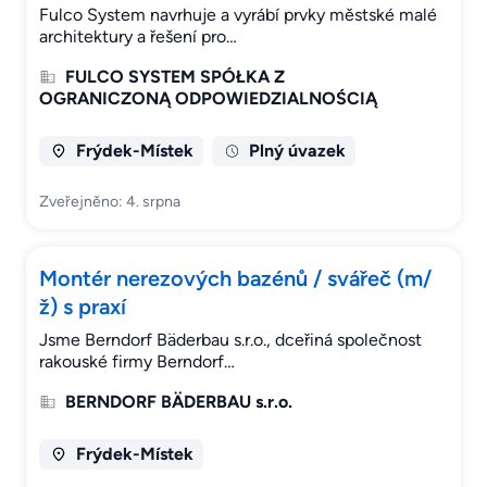
Fulco System navrhuje a vyrábí prvky městské malé
architektury a řešení pro…
FULCO SYSTEM SPÓŁKA Z
OGRANICZONĄ ODPOWIEDZIALNOŚCIĄ
Frýdek-Místek
Plný úvazek
Zveřejněno: 4. srpna
Montér nerezových bazénů / svářeč (m/
ž) s praxí
Jsme Berndorf Bäderbau s.r.o., dceřiná společnost
rakouské firmy Berndorf…
BERNDORF BÄDERBAU s.r.o.
Frýdek-Místek