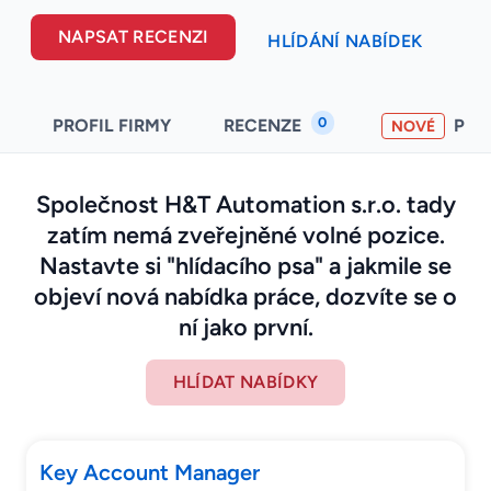
NAPSAT RECENZI
HLÍDÁNÍ NABÍDEK
0
PROFIL FIRMY
RECENZE
PO
NOVÉ
Společnost H&T Automation s.r.o. tady
zatím nemá zveřejněné volné pozice.
Nastavte si "hlídacího psa" a jakmile se
objeví nová nabídka práce, dozvíte se o
ní jako první.
HLÍDAT NABÍDKY
Key Account Manager