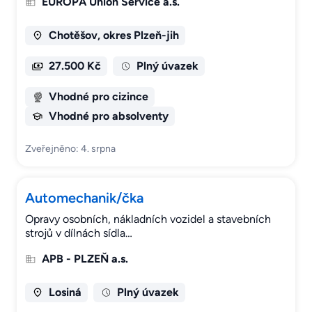
EUROPA Union Service a.s.
Chotěšov, okres Plzeň-jih
27.500 Kč
Plný úvazek
Vhodné pro cizince
Vhodné pro absolventy
Zveřejněno: 4. srpna
Automechanik/čka
Opravy osobních, nákladních vozidel a stavebních
strojů v dílnách sídla…
APB - PLZEŇ a.s.
Losiná
Plný úvazek