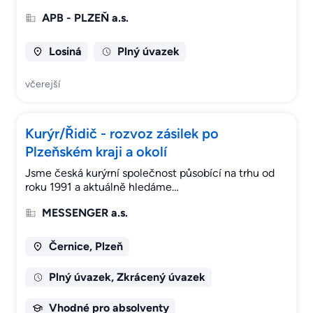
APB - PLZEŇ a.s.
Losiná
Plný úvazek
včerejší
Kurýr/Řidič - rozvoz zásilek po
Plzeňském kraji a okolí
Jsme česká kurýrní společnost působící na trhu od
roku 1991 a aktuálně hledáme…
MESSENGER a.s.
Černice, Plzeň
Plný úvazek, Zkrácený úvazek
Vhodné pro absolventy