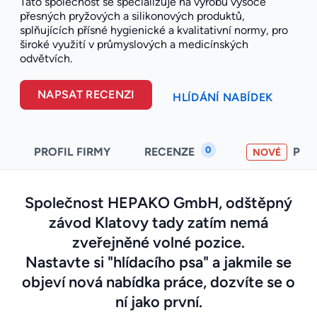
Tato společnost se specializuje na výrobu vysoce
přesných pryžových a silikonových produktů,
splňujících přísné hygienické a kvalitativní normy, pro
široké využití v průmyslových a medicínských
odvětvích.
NAPSAT RECENZI
HLÍDÁNÍ NABÍDEK
0
PROFIL FIRMY
RECENZE
PO
NOVÉ
Společnost HEPAKO GmbH, odštěpný
závod Klatovy tady zatím nemá
zveřejněné volné pozice.
Nastavte si "hlídacího psa" a jakmile se
objeví nová nabídka práce, dozvíte se o
ní jako první.