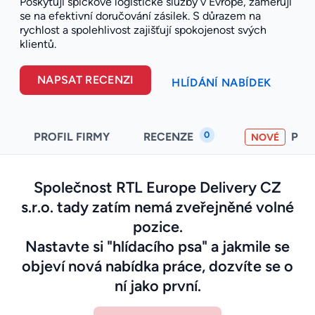
Poskytují špičkové logistické služby v Evropě, zaměřují
se na efektivní doručování zásilek. S důrazem na
rychlost a spolehlivost zajišťují spokojenost svých
klientů.
NAPSAT RECENZI
HLÍDÁNÍ NABÍDEK
0
PROFIL FIRMY
RECENZE
PO
NOVÉ
Společnost RTL Europe Delivery CZ
s.r.o. tady zatím nemá zveřejněné volné
pozice.
Nastavte si "hlídacího psa" a jakmile se
objeví nová nabídka práce, dozvíte se o
ní jako první.