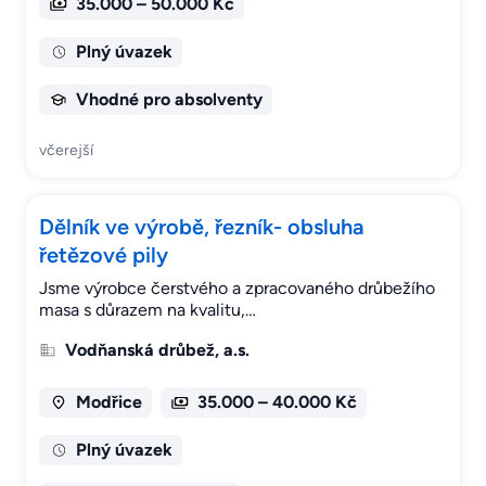
35.000 – 50.000 Kč
Plný úvazek
Vhodné pro absolventy
včerejší
Dělník ve výrobě, řezník- obsluha
řetězové pily
Jsme výrobce čerstvého a zpracovaného drůbežího
masa s důrazem na kvalitu,…
Vodňanská drůbež, a.s.
Modřice
35.000 – 40.000 Kč
Plný úvazek