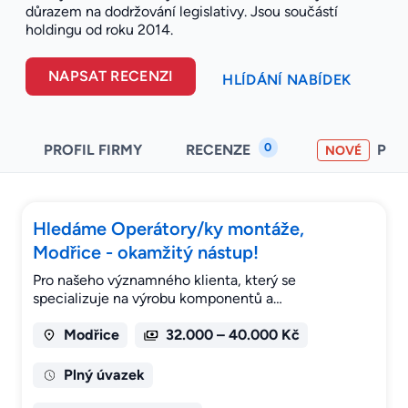
důrazem na dodržování legislativy. Jsou součástí
holdingu od roku 2014.
NAPSAT RECENZI
HLÍDÁNÍ NABÍDEK
0
PROFIL FIRMY
RECENZE
PO
NOVÉ
Hledáme Operátory/ky montáže,
Modřice - okamžitý nástup!
Pro našeho významného klienta, který se
specializuje na výrobu komponentů a…
Modřice
32.000 – 40.000 Kč
Plný úvazek