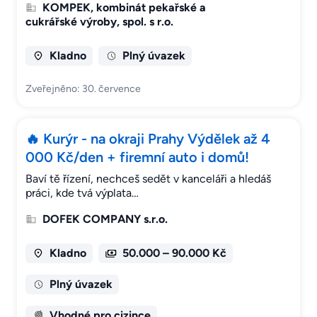
KOMPEK, kombinát pekařské a
cukrářské výroby, spol. s r.o.
Kladno
Plný úvazek
Zveřejněno: 30. července
🔥 Kurýr - na okraji Prahy Výdělek až 4
000 Kč/den + firemní auto i domů!
Baví tě řízení, nechceš sedět v kanceláři a hledáš
práci, kde tvá výplata…
DOFEK COMPANY s.r.o.
Kladno
50.000 – 90.000 Kč
Plný úvazek
Vhodné pro cizince