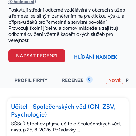
(0 hodnocení)
Poskytují střední odborné vzdělávání v oborech služeb
a řemesel se silným zaměřením na praktickou výuku a
přípravu žáků pro řemeslná a servisní povolání.
Provozují školní jídelnu a domov mládeže a zajišťují
odborná cvičení včetně kadeřnických služeb pro
veřejnost.
NAPSAT RECENZI
HLÍDÁNÍ NABÍDEK
0
PROFIL FIRMY
RECENZE
PO
NOVÉ
Učitel - Společenských věd (ON, ZSV,
Psychologie)
SŠSaŘ Stochov přijme učitele Společenských věd,
nástup 25. 8. 2026. Požadavky:…