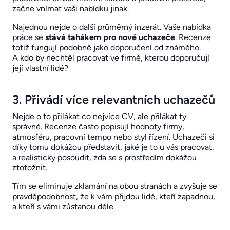
začne vnímat vaši nabídku jinak.
Najednou nejde o další průměrný inzerát. Vaše nabídka
práce se
stává tahákem pro nové uchazeče
. Recenze
totiž fungují podobně jako doporučení od známého.
A kdo by nechtěl pracovat ve firmě, kterou doporučují
její vlastní lidé?
3. Přivádí více relevantních uchazečů
Nejde o to přilákat co nejvíce CV, ale přilákat ty
správné. Recenze často popisují hodnoty firmy,
atmosféru, pracovní tempo nebo styl řízení. Uchazeči si
díky tomu dokážou představit, jaké je to u vás pracovat,
a realisticky posoudit, zda se s prostředím dokážou
ztotožnit.
Tím se eliminuje zklamání na obou stranách a zvyšuje se
pravděpodobnost, že k vám přijdou lidé, kteří zapadnou,
a kteří s vámi zůstanou déle.