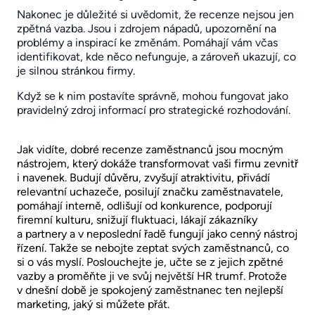
Nakonec je důležité si uvědomit, že recenze nejsou jen
zpětná vazba. Jsou i zdrojem nápadů, upozornění na
problémy a inspirací ke změnám. Pomáhají vám včas
identifikovat, kde něco nefunguje, a zároveň ukazují, co
je silnou stránkou firmy.
Když se k nim postavíte správně, mohou fungovat jako
pravidelný zdroj informací pro strategické rozhodování.
Jak vidíte, dobré recenze zaměstnanců jsou mocným
nástrojem, který dokáže transformovat vaši firmu zevnitř
i navenek. Budují důvěru, zvyšují atraktivitu, přivádí
relevantní uchazeče, posilují značku zaměstnavatele,
pomáhají interně, odlišují od konkurence, podporují
firemní kulturu, snižují fluktuaci, lákají zákazníky
a partnery a v neposlední řadě fungují jako cenný nástroj
řízení. Takže se nebojte zeptat svých zaměstnanců, co
si o vás myslí. Poslouchejte je, učte se z jejich zpětné
vazby a proměňte ji ve svůj největší HR trumf. Protože
v dnešní době je spokojený zaměstnanec ten nejlepší
marketing, jaký si můžete přát.