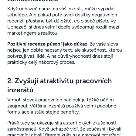
Když uchazeč narazí na váš inzerát, může vypadat
sebelépe. Ale pokud poté uvidí desítky negativních
recenzí, přestane být důležité, co o sobě píšete vy.
Uchazeči si dnes velmi dobře uvědomují rozdíl mezi
marketingem a realitou.
Pozitivní recenze působí jako důkaz
, že vaše slova
nejsou jen dobře napsaný text, ale skutečnost, kterou
potvrzují vaši lidé. A na důvěryhodnosti dnes stojí
prakticky celý náborový proces.
2. Zvyšují atraktivitu pracovních
inzerátů
V moři stovek pracovních nabídek je těžké něčím
zaujmout. Většina inzerátů používá velmi podobné
formulace a stále stejné benefity.
Právě tady se ukazuje síla autentických zkušeností
zaměstnanců. Když uchazeč vidí, že současní i bývalí
pracovníci chválí firemní kulturu a pracovní prostředí,