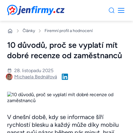
JenFirmy.cz
Články
Firemní profil a hodnocení
10 důvodů, proč se vyplatí mít
dobré recenze od zaměstnanců
28. listopadu 2025
Michaela Bednářová
V dnešní době, kdy se informace šíří
rychlostí blesku a každý může díky mobilu
napsat svůj názor během pár minut, hrají