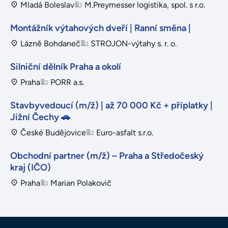
Mladá Boleslav
M.Preymesser logistika, spol. s r.o.
Montážník výtahových dveří | Ranní směna |
Lázně Bohdaneč
STROJON-výtahy s. r. o.
Silniční dělník Praha a okolí
Praha
PORR a.s.
Stavbyvedoucí (m/ž) | až 70 000 Kč + příplatky |
Jižní Čechy 🚗
České Budějovice
Euro-asfalt s.r.o.
Obchodní partner (m/ž) – Praha a Středočeský
kraj (IČO)
Praha
Marian Polakovič