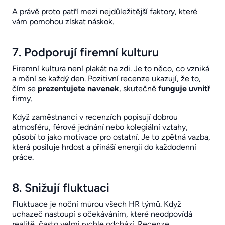
A právě proto patří mezi nejdůležitější faktory, které
vám pomohou získat náskok.
7. Podporují firemní kulturu
Firemní kultura není plakát na zdi. Je to něco, co vzniká
a mění se každý den. Pozitivní recenze ukazují, že to,
čím se
prezentujete navenek
, skutečně
funguje
uvnitř
firmy.
Když zaměstnanci v recenzích popisují dobrou
atmosféru, férové jednání nebo kolegiální vztahy,
působí to jako motivace pro ostatní. Je to zpětná vazba,
která posiluje hrdost a přináší energii do každodenní
práce.
8. Snižují fluktuaci
Fluktuace je noční můrou všech HR týmů. Když
uchazeč nastoupí s očekáváním, které neodpovídá
realitě, často velmi rychle odchází. Recenze