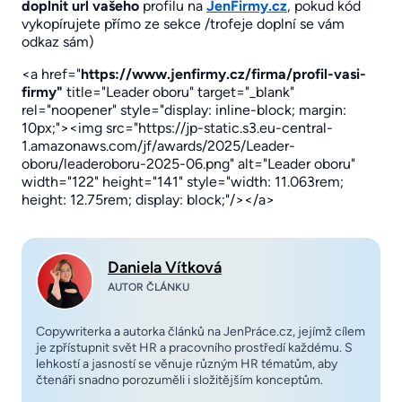
doplnit url vašeho
profilu na
JenFirmy.cz
, pokud kód
vykopírujete přímo ze sekce /trofeje doplní se vám
odkaz sám)
<a href="
https://www.jenfirmy.cz/firma/profil-vasi-
firmy"
title="Leader oboru" target="_blank"
rel="noopener" style="display: inline-block; margin:
10px;"><img src="https://jp-static.s3.eu-central-
1.amazonaws.com/jf/awards/2025/Leader-
oboru/leaderoboru-2025-06.png" alt="Leader oboru"
width="122" height="141" style="width: 11.063rem;
height: 12.75rem; display: block;"/></a>
Daniela Vítková
AUTOR ČLÁNKU
Copywriterka a autorka článků na JenPráce.cz, jejímž cílem
je zpřístupnit svět HR a pracovního prostředí každému. S
lehkostí a jasností se věnuje různým HR tématům, aby
čtenáři snadno porozuměli i složitějším konceptům.