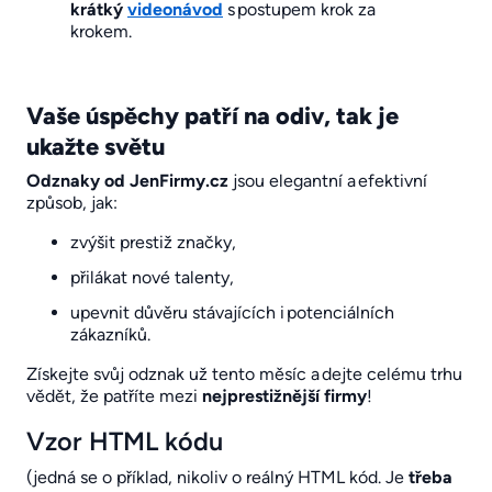
krátký
videonávod
s postupem krok za
krokem.
Vaše úspěchy patří na odiv, tak je
ukažte světu
Odznaky od JenFirmy.cz
jsou elegantní a efektivní
způsob, jak:
zvýšit prestiž značky,
přilákat nové talenty,
upevnit důvěru stávajících i potenciálních
zákazníků.
Získejte svůj odznak už tento měsíc a dejte celému trhu
vědět, že patříte mezi
nejprestižnější firmy
!
Vzor HTML kódu
(jedná se o příklad, nikoliv o reálný HTML kód. Je
třeba