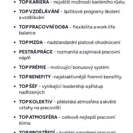
TOP KARIÉRA
- největší možnosti kariérního růstu
TOP VZDĚLÁVÁNÍ
- špičkové programy školení
a vzdělávání
TOP PRACOVNÍ DOBA
- flexibilita a work‑life
balance
TOP MZDA
- nadstandardní platové ohodnocení
PESTRÁ PRÁCE
- rozmanitá a zajímavá pracovní
náplň
TOP PRÉMIE
- motivující bonusový systém
TOP BENEFITY
-nejatraktivnější firemní benefity
TOP ŠÉF
- vynikající leadership a přístup
nadřízených
TOP KOLEKTIV
- přátelská atmosféra a skvělé
vztahy na pracovišti
TOP ATMOSFÉRA
- celkově nejlepší pracovní
klima
TOP PROSTŘEDÍ
- kvalitní a moderní pracovní