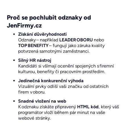
Proč se pochlubit odznaky od
JenFirmy.cz
Získání důvěryhodnosti
Odznaky – například
LEADER OBORU
nebo
TOP BENEFITY
– fungují jako záruka kvality
potvrzená samotnými zaměstnanci.
Silný HR nástroj
Kandidáti si všímají ocenění spojených s firemní
kulturou, benefity či pracovním prostředím.
Jedinečná konkurenční výhoda
Vizuální prvky odliší vaši značku od ostatních
firem v oboru.
Snadné vložení na web
K odznaku získáte připravený
HTML kód
, který váš
programátor vloží během pár minut na vaše
webové stránky.