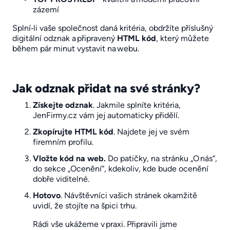
zázemí
Splní‑li vaše společnost daná kritéria, obdržíte příslušný
digitální odznak a připravený
HTML kód
, který můžete
během pár minut vystavit na webu.
Jak odznak přidat na své stránky?
Získejte odznak
. Jakmile splníte kritéria,
JenFirmy.cz vám jej automaticky přidělí.
Zkopírujte HTML kód
. Najdete jej ve svém
firemním profilu.
Vložte kód na web.
Do patičky, na stránku „O nás“,
do sekce „Ocenění“, kdekoliv, kde bude ocenění
dobře viditelné.
Hotovo
. Návštěvníci vašich stránek okamžitě
uvidí, že stojíte na špici trhu.
Rádi vše ukážeme v praxi. Připravili jsme