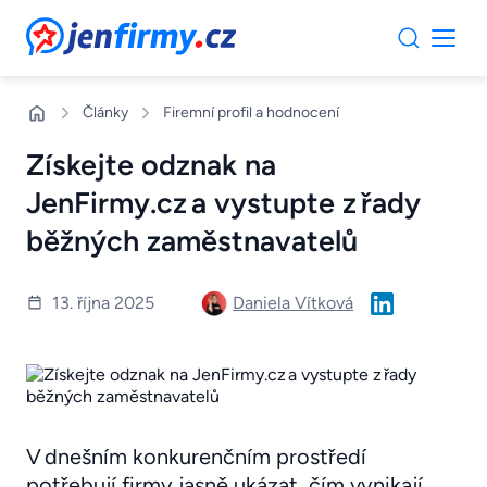
JenFirmy.cz
Články
Firemní profil a hodnocení
Získejte odznak na
JenFirmy.cz a vystupte z řady
běžných zaměstnavatelů
Daniela Vítková
13. října 2025
V dnešním konkurenčním prostředí
potřebují firmy jasně ukázat, čím vynikají