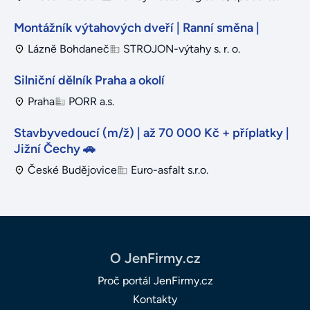
Montážník výtahových dveří | Ranní směna |
Lázně Bohdaneč
STROJON-výtahy s. r. o.
Silniční dělník Praha a okolí
Praha
PORR a.s.
Stavbyvedoucí (m/ž) | až 70 000 Kč + příplatky |
Jižní Čechy 🚗
České Budějovice
Euro-asfalt s.r.o.
O JenFirmy.cz
Proč portál JenFirmy.cz
Kontakty