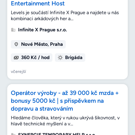
Entertainment Host
Levels je součástí Infinite X Prague a najdete u nás
kombinaci arkádových her a…
Infinite X Prague s.r.o.
Nové Město, Praha
360 Kč / hod
Brigáda
včerejší
Operátor výroby - až 39 000 kč mzda +
bonusy 5000 kč | s přispěvkem na
dopravu a stravováním
Hledáme člověka, který v rukou ukrývá šikovnost, v
hlavě technické myšlení a v…
SYNERGIE TEMPORARY HELP s.r.o.