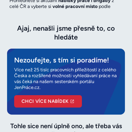
Prohlédněte si aktuální
nabídky práce i brigády
z
celé ČR a vyberte si
volné pracovní místo
podle
oboru, lokality, úvazku nebo mzdy. U každé nabídky si
můžete zaměstnavatele snadno
prověřit přes profil
firmy a recenze od zaměstnanců
– a hledat tak s
Ajaj, nenašli jsme přesně to, co
větší jistotou, že jste na správném místě. Před
nástupem si navíc snadno ověříte
hledáte
hodnocení firmy
,
kontakty i adresu a podle mapy si naplánujete cestu
na pohovor. Porovnejte také nabízenou
mzdu
s
obdobnými pozicemi a vyberte si zaměstnavatele,
Nezoufejte, s tím si poradíme!
který vám bude opravdu sedět.
Více než 25 tisíc pracovních příležitostí z celého
Česka a rozšířené možnosti vyhledávaní práce na
vás čeká na našem sesterském portálu
JenPráce.cz.
CHCI VÍCE NABÍDEK
Tohle sice není úplně ono, ale třeba vás