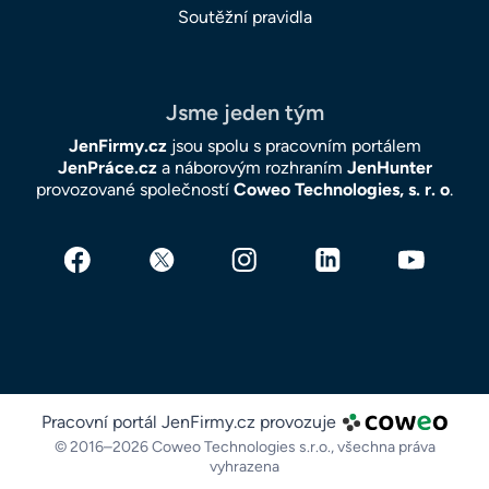
Soutěžní pravidla
Jsme jeden tým
JenFirmy.cz
jsou spolu s pracovním portálem
JenPráce.cz
a náborovým rozhraním
JenHunter
provozované společností
Coweo Technologies, s. r. o
.
Pracovní portál JenFirmy.cz provozuje
© 2016–2026 Coweo Technologies s.r.o.,
všechna práva
vyhrazena