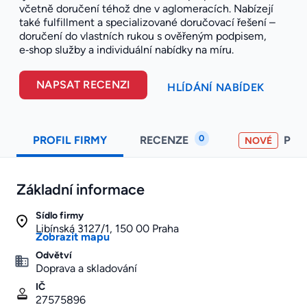
včetně doručení téhož dne v aglomeracích. Nabízejí
také fulfillment a specializované doručovací řešení –
doručení do vlastních rukou s ověřeným podpisem,
e‑shop služby a individuální nabídky na míru.
NAPSAT RECENZI
HLÍDÁNÍ NABÍDEK
0
PROFIL FIRMY
RECENZE
PO
NOVÉ
Základní informace
Sídlo firmy
Libínská 3127/1, 150 00 Praha
Zobrazit mapu
Odvětví
Doprava a skladování
IČ
27575896