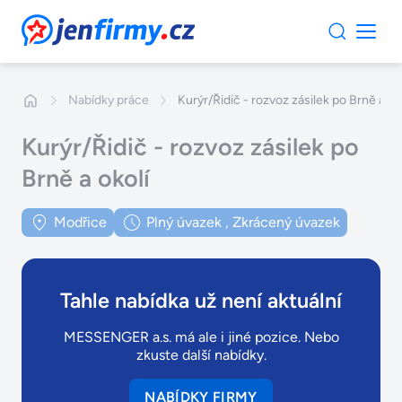
JenFirmy.cz
Nabídky práce
Kurýr/Řidič - rozvoz zásilek po Brně a ok
Kurýr/Řidič - rozvoz zásilek po
Brně a okolí
Modřice
Plný úvazek
,
Zkrácený úvazek
Tahle nabídka už není aktuální
MESSENGER a.s. má ale i jiné pozice. Nebo
zkuste další nabídky.
NABÍDKY FIRMY