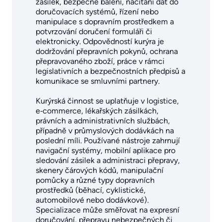
zásilek, bezpečné balení, načítání dat do
doručovacích systémů, řízení nebo
manipulace s dopravním prostředkem a
potvrzování doručení formuláři či
elektronicky. Odpovědností kurýra je
dodržování přepravních pokynů, ochrana
přepravovaného zboží, práce v rámci
legislativních a bezpečnostních předpisů a
komunikace se smluvními partnery.
Kurýrská činnost se uplatňuje v logistice,
e‑commerce, lékařských zásilkách,
právních a administrativních službách,
případně v průmyslových dodávkách na
poslední míli. Používané nástroje zahrnují
navigační systémy, mobilní aplikace pro
sledování zásilek a administraci přepravy,
skenery čárových kódů, manipulační
pomůcky a různé typy dopravních
prostředků (běhací, cyklistické,
automobilové nebo dodávkové).
Specializace může směřovat na expresní
doručování, přepravu nebezpečných či