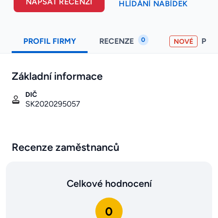
NAPSAT RECENZI
HLÍDÁNÍ NABÍDEK
0
PROFIL FIRMY
RECENZE
PO
NOVÉ
Základní informace
DIČ
SK2020295057
Recenze zaměstnanců
Celkové hodnocení
0