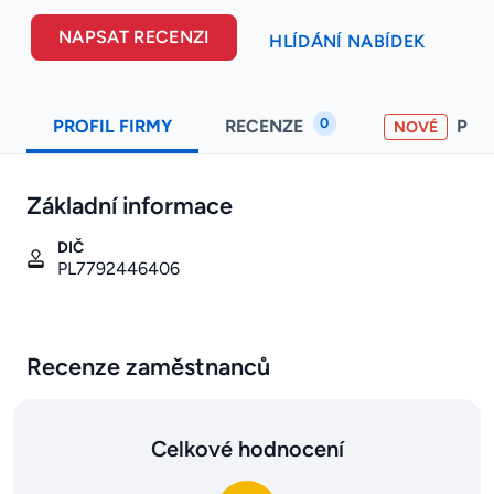
NAPSAT RECENZI
HLÍDÁNÍ NABÍDEK
0
PROFIL FIRMY
RECENZE
PO
NOVÉ
Základní informace
DIČ
PL7792446406
Recenze zaměstnanců
Celkové hodnocení