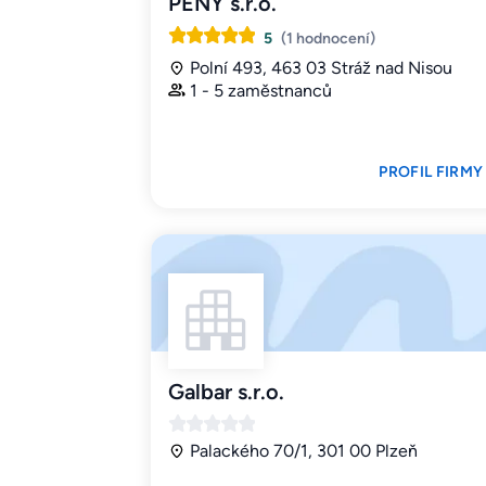
PENY s.r.o.
5
(1 hodnocení)
Polní 493, 463 03 Stráž nad Nisou
1 - 5 zaměstnanců
PROFIL FIRMY
Galbar s.r.o.
Palackého 70/1, 301 00 Plzeň