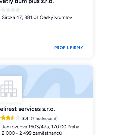
větlý dům plus s.r.o.
Široká 47, 381 01 Český Krumlov
PROFIL FIRMY
elirest services s.r.o.
3.4
(7 hodnocení)
Jankovcova 1603/47a, 170 00 Praha
2 000 - 2 499 zaměstnanců