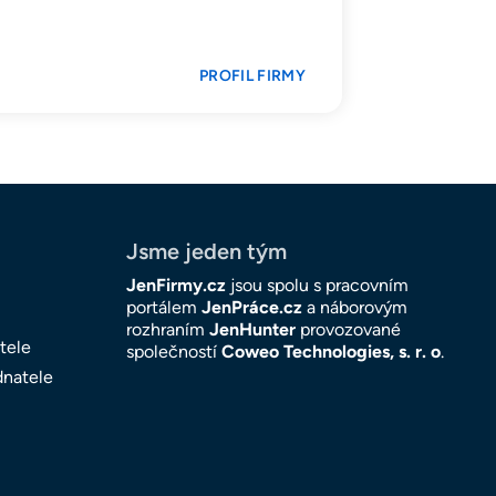
PROFIL FIRMY
Jsme jeden tým
JenFirmy.cz
jsou spolu s pracovním
portálem
JenPráce.cz
a náborovým
rozhraním
JenHunter
provozované
tele
společností
Coweo Technologies, s. r. o
.
dnatele