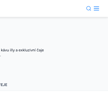
ávu illy a exkluzivní čaje
.
FEJE