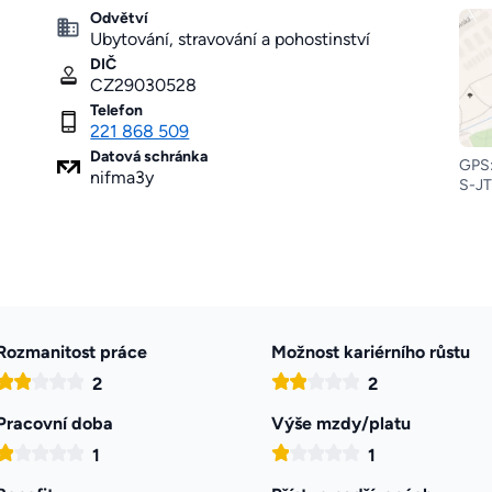
Odvětví
Ubytování, stravování a pohostinství
DIČ
CZ29030528
Telefon
221 868 509
Datová schránka
GPS:
nifma3y
S-JT
Rozmanitost práce
Možnost kariérního růstu
2
2
Pracovní doba
Výše mzdy/platu
1
1