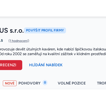
S s.r.o.
POVÝŠIT PROFIL FIRMY
1.5
(1 hodnocení)
ovozuje devět útulných kaváren, kde nabízí špičkovou italskou k
d roku 2002 se zaměřují na kvalitní zážitek v klidném prostředí
 RECENZI
HLÍDÁNÍ NABÍDEK
0
POHOVORY
VOLNÉ POZICE
TRO
NOVÉ