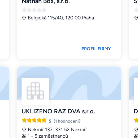
Nathan Box, s.r.o.
S
Belgická 115/40, 120 00 Praha
PROFIL FIRMY
UKLIZENO RAZ DVA s.r.o.
D
5
(1 hodnocení)
Nekmíř 137, 331 52 Nekmíř
1 - 5 zaměstnanců