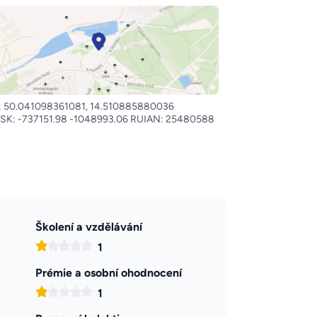
 50.041098361081, 14.510885880036
SK: -737151.98 -1048993.06 RUIAN: 25480588
Školení a vzdělávání
1
Prémie a osobní ohodnocení
1