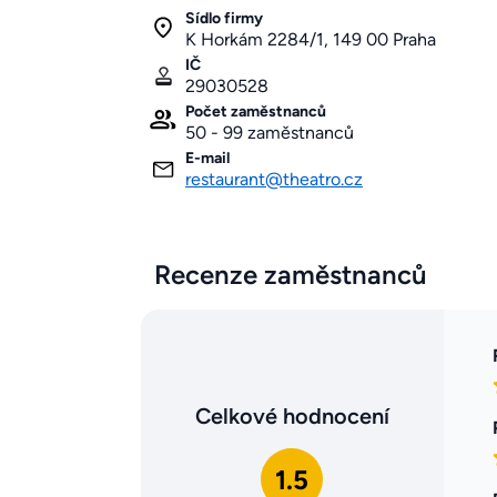
Sídlo firmy
K Horkám 2284/1, 149 00 Praha
IČ
29030528
Počet zaměstnanců
50 - 99 zaměstnanců
E-mail
restaurant@theatro.cz
Recenze zaměstnanců
Celkové hodnocení
1.5