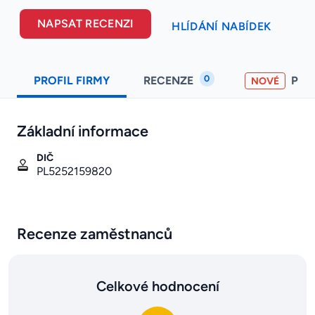
NAPSAT RECENZI
HLÍDÁNÍ NABÍDEK
0
PROFIL FIRMY
RECENZE
PO
NOVÉ
Základní informace
DIČ
PL5252159820
Recenze zaměstnanců
Celkové hodnocení