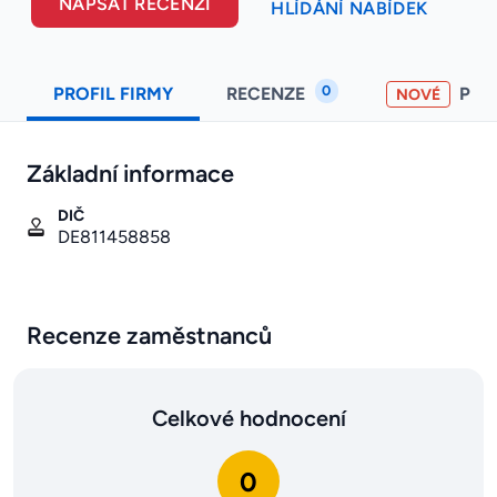
NAPSAT RECENZI
HLÍDÁNÍ NABÍDEK
0
PROFIL FIRMY
RECENZE
PO
NOVÉ
Základní informace
DIČ
DE811458858
Recenze zaměstnanců
Celkové hodnocení
0