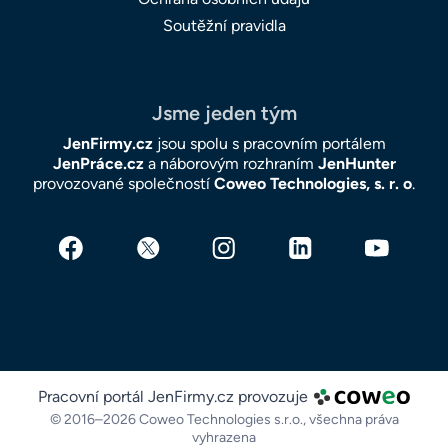
Soutěžní pravidla
Jsme jeden tým
JenFirmy.cz
jsou spolu s pracovním portálem
JenPráce.cz
a náborovým rozhraním
JenHunter
provozované společností
Coweo Technologies, s. r. o
.
Pracovní portál JenFirmy.cz provozuje
© 2016–2026 Coweo Technologies s.r.o.,
všechna práva
vyhrazena