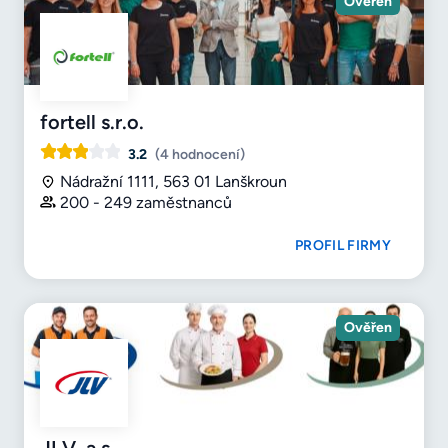
Ověřen
fortell s.r.o.
3.2
(4 hodnocení)
Nádražní 1111, 563 01 Lanškroun
200 - 249 zaměstnanců
PROFIL FIRMY
Ověřen
JLV, a.s.