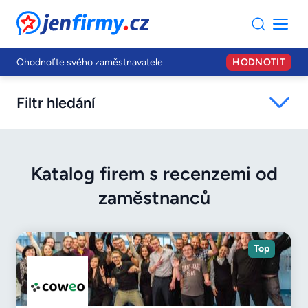
JenFirmy.cz
Ohodnoťte svého zaměstnavatele
HODNOTIT
Filtr hledání
Katalog firem s recenzemi od
zaměstnanců
Top