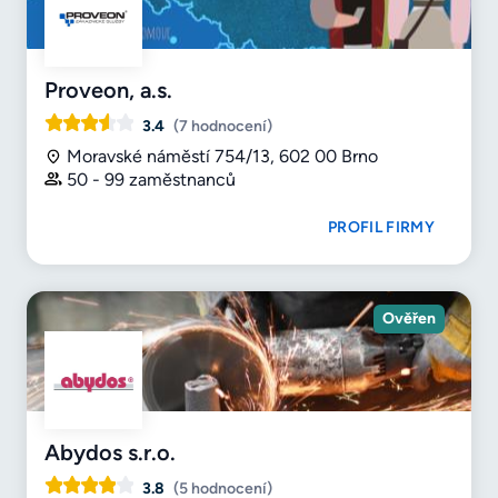
Proveon, a.s.
3.4
(7 hodnocení)
Moravské náměstí 754/13, 602 00 Brno
50 - 99 zaměstnanců
PROFIL FIRMY
Ověřen
Abydos s.r.o.
3.8
(5 hodnocení)