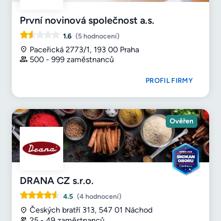
První novinová společnost a.s.
1.6
(5 hodnocení)
Paceřická 2773/1, 193 00 Praha
500 - 999 zaměstnanců
PROFIL FIRMY
Ověřen
DRANA CZ s.r.o.
4.5
(4 hodnocení)
Českých bratří 313, 547 01 Náchod
25 - 49 zaměstnanců