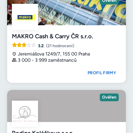
Ověřen
MAKRO Cash & Carry ČR s.r.o.
3.2
(21 hodnocení)
Jeremiášova 1249/7, 155 00 Praha
3 000 - 3 999 zaměstnanců
PROFIL FIRMY
Ověřen
Rodina Koláčkova s.r.o.