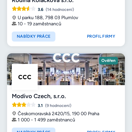
3.6
(14 hodnocení)
U parku 188, 798 03 Plumlov
10 - 19 zaměstnanců
NABÍDKY PRÁCE
PROFIL FIRMY
Ověřen
Modivo Czech, s.r.o.
3.1
(9 hodnocení)
Českomoravská 2420/15, 190 00 Praha
1 000 - 1 499 zaměstnanců