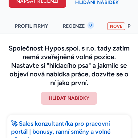
NAPSAT RECENZI
HLÍDÁNÍ NABÍDEK
0
PROFIL FIRMY
RECENZE
PO
NOVÉ
Společnost Hypos,spol. s r.o. tady zatím
nemá zveřejněné volné pozice.
Nastavte si "hlídacího psa" a jakmile se
objeví nová nabídka práce, dozvíte se o
ní jako první.
HLÍDAT NABÍDKY
🚀 Sales konzultant/ka pro pracovní
portál | bonusy, ranní směny a volné