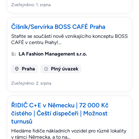
Zveřejněno: 1. srpna
Číšník/Servírka BOSS CAFÉ Praha
Staňte se součástí nově vznikajícího konceptu BOSS
CAFÉ v centru Prahy!…
LA Fashion Management s.r.o.
Praha
Plný úvazek
Zveřejněno: 2. srpna
ŘIDIČ C+E v Německu | 72 000 Kč
čistého | Čeští dispečeři | Možnost
turnusů
Hledáme řidiče nákladních vozidel pro různé lokality
v rámci Německa, a to na…