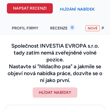
NAPSAT RECENZI
HLÍDÁNÍ NABÍDEK
0
PROFIL FIRMY
RECENZE
PO
NOVÉ
Společnost INVESTIA EVROPA s.r.o.
tady zatím nemá zveřejněné volné
pozice.
Nastavte si "hlídacího psa" a jakmile se
objeví nová nabídka práce, dozvíte se o
ní jako první.
HLÍDAT NABÍDKY