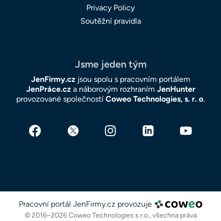
Privacy Policy
Soutěžní pravidla
Jsme jeden tým
JenFirmy.cz
jsou spolu s pracovním portálem
JenPráce.cz
a náborovým rozhraním
JenHunter
provozované společností
Coweo Technologies, s. r. o
.
Pracovní portál JenFirmy.cz provozuje
© 2016–2026 Coweo Technologies s.r.o.,
všechna práva