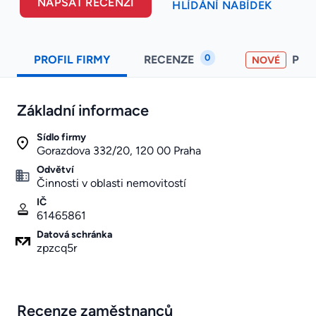
NAPSAT RECENZI
HLÍDÁNÍ NABÍDEK
0
PROFIL FIRMY
RECENZE
PO
NOVÉ
Základní informace
Sídlo firmy
Gorazdova 332/20, 120 00 Praha
Odvětví
Činnosti v oblasti nemovitostí
IČ
61465861
Datová schránka
zpzcq5r
Recenze zaměstnanců