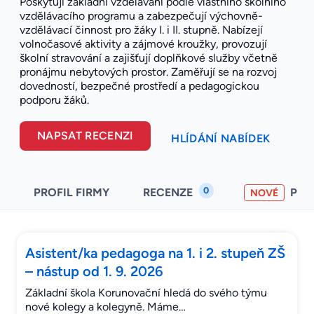
Poskytují základní vzdělávání podle vlastního školního
vzdělávacího programu a zabezpečují výchovně-
vzdělávací činnost pro žáky I. i II. stupně. Nabízejí
volnočasové aktivity a zájmové kroužky, provozují
školní stravování a zajišťují doplňkové služby včetně
pronájmu nebytových prostor. Zaměřují se na rozvoj
dovedností, bezpečné prostředí a pedagogickou
podporu žáků.
NAPSAT RECENZI
HLÍDÁNÍ NABÍDEK
0
PROFIL FIRMY
RECENZE
PO
NOVÉ
Asistent/ka pedagoga na 1. i 2. stupeň ZŠ
– nástup od 1. 9. 2026
Základní škola Korunovační hledá do svého týmu
nové kolegy a kolegyně. Máme…