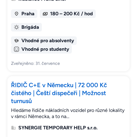
Praha
180 – 200 Kč / hod
Brigáda
Vhodné pro absolventy
Vhodné pro studenty
Zveřejněno: 31. července
ŘIDIČ C+E v Německu | 72 000 Kč
čistého | Čeští dispečeři | Možnost
turnusů
Hledáme řidiče nákladních vozidel pro různé lokality
v rámci Německa, a to na…
SYNERGIE TEMPORARY HELP s.r.o.