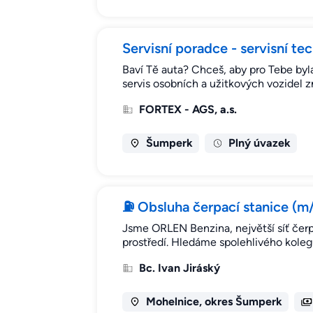
Servisní poradce - servisní te
Baví Tě auta? Chceš, aby pro Tebe byl
servis osobních a užitkových vozidel
FORTEX - AGS, a.s.
Šumperk
Plný úvazek
⛽ Obsluha čerpací stanice (m/ž
Jsme ORLEN Benzina, největší síť čer
prostředí. Hledáme spolehlivého koleg
Bc. Ivan Jiráský
Mohelnice, okres Šumperk