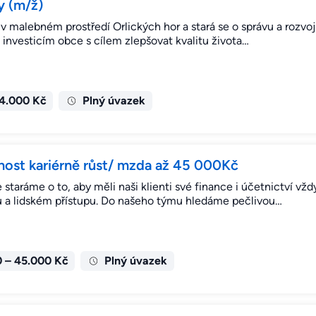
y (m/ž)
 malebném prostředí Orlických hor a stará se o správu a rozvoj
a investicím obce s cílem zlepšovat kvalitu života…
84.000 Kč
Plný úvazek
nost kariérně růst/ mzda až 45 000Kč
e staráme o to, aby měli naši klienti své finance i účetnictví v
u a lidském přístupu. Do našeho týmu hledáme pečlivou…
 – 45.000 Kč
Plný úvazek