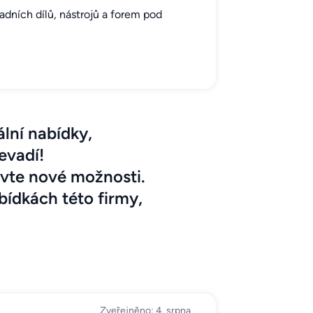
dních dílů, nástrojů a forem pod
lní nabídky,
evadí!
jevte nové možnosti.
bídkách této firmy,
Zveřejněno: 4. srpna