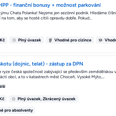
 HPP - finanční bonusy + možnost parkování
í týmu Chata Polanka! Nejsme jen sezónní podnik. Hledáme číšník
jí na tom, aby se hosté cítili opravdu dobře. Pokud…
 Kč
Plný úvazek
Vhodné pro cizince
Vhodn
kotu (dojnic, telat) - zástup za DPN
 ryze česká společnost zabývající se především zemědělskou vý
nácti obcí, a to v katastrech měst Choceň, Vysoké Mýto,…
lší
 Kč
Plný úvazek, Zkrácený úvazek
é pro absolventy