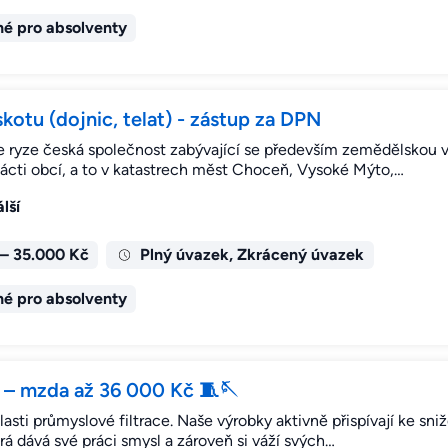
é pro absolventy
kotu (dojnic, telat) - zástup za DPN
 ryze česká společnost zabývající se především zemědělskou vý
nácti obcí, a to v katastrech měst Choceň, Vysoké Mýto,…
lší
– 35.000 Kč
Plný úvazek, Zkrácený úvazek
é pro absolventy
 – mzda až 36 000 Kč 🧵🪡
asti průmyslové filtrace. Naše výrobky aktivně přispívají ke sni
erá dává své práci smysl a zároveň si váží svých…