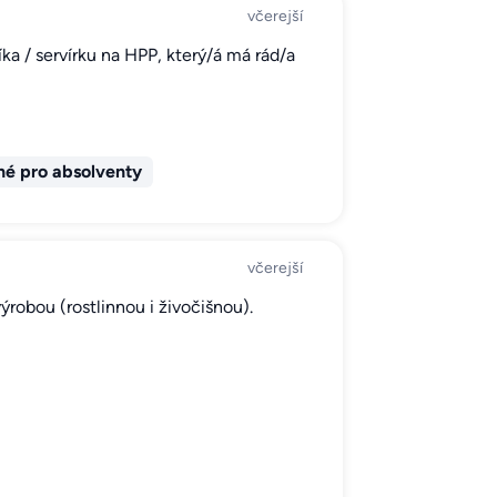
včerejší
a / servírku na HPP, který/á má rád/a
é pro absolventy
včerejší
robou (rostlinnou i živočišnou).