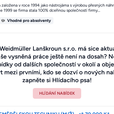
založena v roce 1994 jako nástrojárna s výrobou přesných náhra
e 1999 se firma stala 100% dceřinou společností firmy…
Vhodné pro absolventy
Weidmüller Lanškroun s.r.o. má sice aktuá
aše vysněná práce ještě není na dosah? N
ídky od dalších společností v okolí a ob
 mezi prvními, kdo se dozví o nových na
zapněte si Hlídacího psa!
HLÍDÁNÍ NABÍDEK