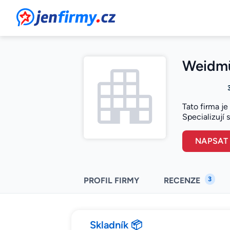
JenFirmy.cz
Weidmül
Tato firma j
Specializují 
NAPSAT
3
PROFIL FIRMY
RECENZE
Skladník 📦