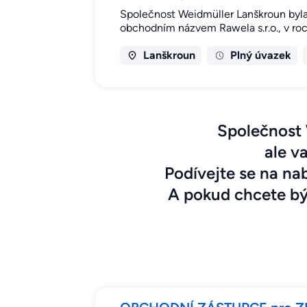
Společnost Weidmüller Lanškroun byla 
obchodním názvem Rawela s.r.o., v roc
Lanškroun
Plný úvazek
Společnost 
ale v
Podívejte se na nab
A pokud chcete být