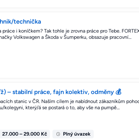
chnik/technička
a práce i koníčkem? Tak tohle je zrovna práce pro Tebe. FORTE
 značky Volkswagen a Škoda v Šumperku, obsazuje pracovní…
) – stabilní práce, fajn kolektiv, odměny 💰
pacích stanic v ČR. Naším cílem je nabídnout zákazníkům pohod
u/kolegyni, který/á se postará o to, aby vše na pumpě…
27.000 – 29.000 Kč
Plný úvazek