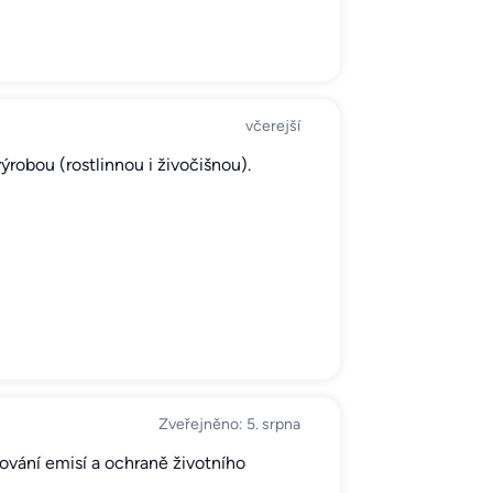
včerejší
robou (rostlinnou i živočišnou).
Zveřejněno: 5. srpna
žování emisí a ochraně životního