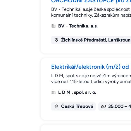
OBCHODNÍ ZÁSTUPCE pro ZE
BV - Technika, a.s.je česká společnost
komunální techniky. Zákazníkům nabízí 
BV - Technika, a.s.
Žichlínské Předměstí, Lanškroun
Elektrikář/elektronik (m/ž) o
L D M, spol. s r.o.je největším výrobc
více než 115-letou tradici výroby arma
L D M , spol. s r. o.
Česká Třebová
35.000 – 