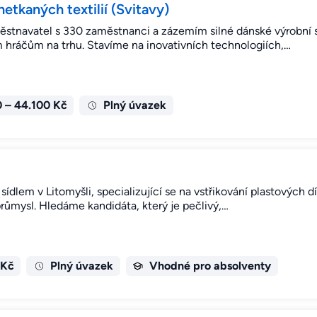
etkaných textilií (Svitavy)
městnavatel s 330 zaměstnanci a zázemím silné dánské výrobní 
m hráčům na trhu. Stavíme na inovativních technologiích,…
 – 44.100 Kč
Plný úvazek
e sídlem v Litomyšli, specializující se na vstřikování plastových
růmysl. Hledáme kandidáta, který je pečlivý,…
 Kč
Plný úvazek
Vhodné pro absolventy