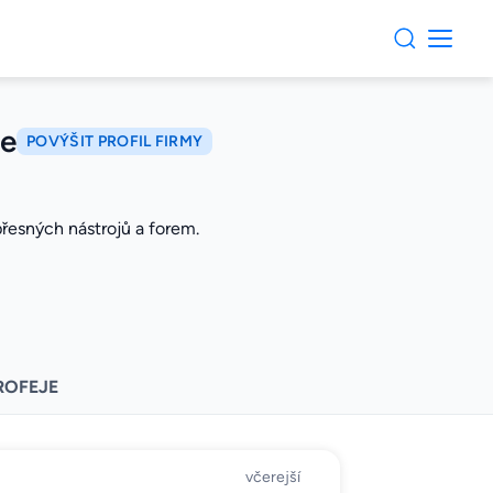
ce
POVÝŠIT PROFIL FIRMY
přesných nástrojů a forem.
ROFEJE
včerejší