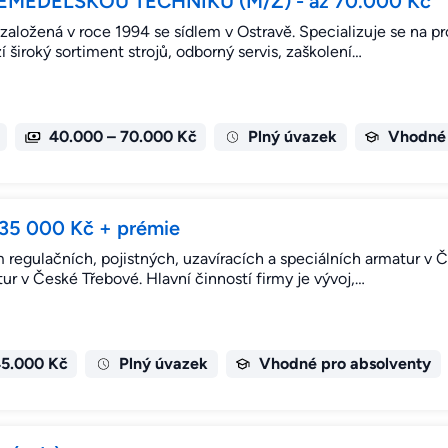
MĚDĚLSKOU TECHNIKU (M/Ž) - až 70.000 Kč
 založená v roce 1994 se sídlem v Ostravě. Specializuje se na pr
široký sortiment strojů, odborný servis, zaškolení…
40.000 – 70.000 Kč
Plný úvazek
Vhodné 
d 35 000 Kč + prémie
em regulačních, pojistných, uzavíracích a speciálních armatur v
tur v České Třebové. Hlavní činností firmy je vývoj,…
45.000 Kč
Plný úvazek
Vhodné pro absolventy