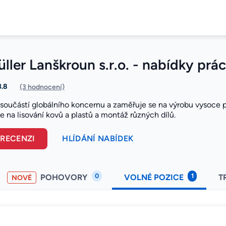
ler Lanškroun s.r.o. - nabídky prá
3.8
(3 hodnocení)
e součástí globálního koncernu a zaměřuje se na výrobu vysoce 
se na lisování kovů a plastů a montáž různých dílů.
 RECENZI
HLÍDÁNÍ NABÍDEK
0
1
POHOVORY
VOLNÉ POZICE
T
NOVÉ