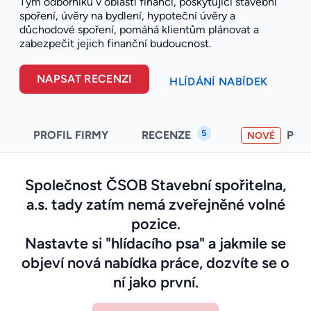
Tým odborníků v oblasti financí, poskytující stavební
spoření, úvěry na bydlení, hypoteční úvěry a
důchodové spoření, pomáhá klientům plánovat a
zabezpečit jejich finanční budoucnost.
NAPSAT RECENZI
HLÍDÁNÍ NABÍDEK
5
PROFIL FIRMY
RECENZE
PO
NOVÉ
Společnost ČSOB Stavební spořitelna,
a.s. tady zatím nemá zveřejněné volné
pozice.
Nastavte si "hlídacího psa" a jakmile se
objeví nová nabídka práce, dozvíte se o
ní jako první.