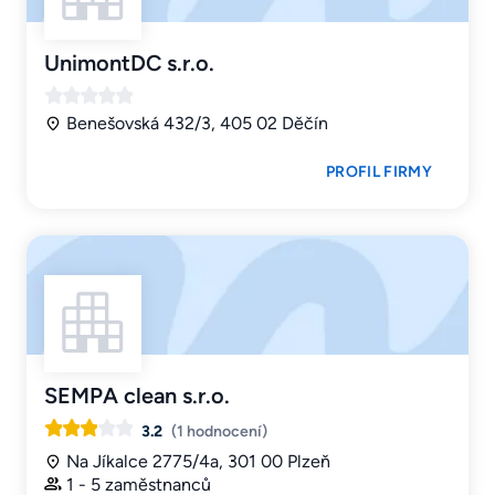
UnimontDC s.r.o.
Benešovská 432/3, 405 02 Děčín
PROFIL FIRMY
SEMPA clean s.r.o.
3.2
(1 hodnocení)
Na Jíkalce 2775/4a, 301 00 Plzeň
1 - 5 zaměstnanců