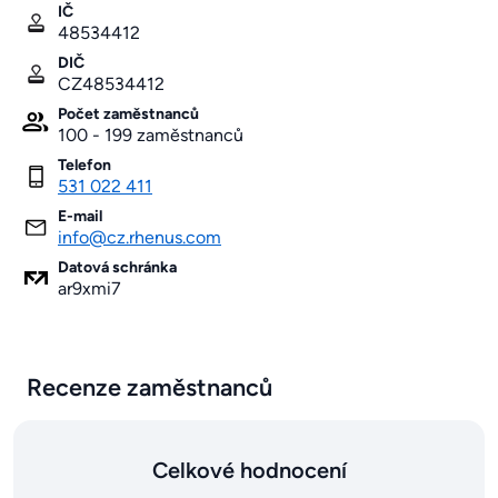
IČ
48534412
DIČ
CZ48534412
Počet zaměstnanců
100 - 199 zaměstnanců
Telefon
531 022 411
E-mail
info@cz.rhenus.com
Datová schránka
ar9xmi7
Recenze zaměstnanců
Celkové hodnocení