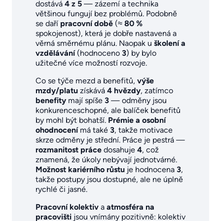
dostává
4 z 5
— zázemí a technika
většinou fungují bez problémů. Podobně
se daří
pracovní době
(≈
80 %
spokojenost), která je dobře nastavená a
věrná směrnému plánu. Naopak u
školení a
vzdělávání
(hodnoceno
3
) by bylo
užitečné více možností rozvoje.
Co se týče mezd a benefitů,
výše
mzdy/platu
získává
4 hvězdy
, zatímco
benefity
mají spíše
3
— odměny jsou
konkurenceschopné, ale balíček benefitů
by mohl být bohatší.
Prémie a osobní
ohodnocení
má také
3
, takže motivace
skrze odměny je střední. Práce je pestrá —
rozmanitost práce
dosahuje
4
, což
znamená, že úkoly nebývají jednotvárné.
Možnost kariérního růstu
je hodnocena
3
,
takže postupy jsou dostupné, ale ne úplně
rychlé či jasné.
Pracovní kolektiv
a
atmosféra na
pracovišti
jsou vnímány pozitivně: kolektiv