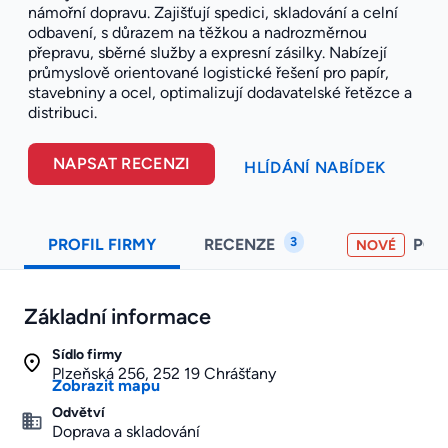
námořní dopravu. Zajišťují spedici, skladování a celní
odbavení, s důrazem na těžkou a nadrozměrnou
přepravu, sběrné služby a expresní zásilky. Nabízejí
průmyslově orientované logistické řešení pro papír,
stavebniny a ocel, optimalizují dodavatelské řetězce a
distribuci.
NAPSAT RECENZI
HLÍDÁNÍ NABÍDEK
3
PROFIL FIRMY
RECENZE
PO
NOVÉ
Základní informace
Sídlo firmy
Plzeňská 256, 252 19 Chrášťany
Zobrazit mapu
Odvětví
Doprava a skladování