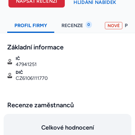
NAPSAT RECENZI
HLÍDÁNÍ NABÍDEK
0
PROFIL FIRMY
RECENZE
PO
NOVÉ
Základní informace
IČ
47941251
DIČ
CZ6106111770
Recenze zaměstnanců
Celkové hodnocení