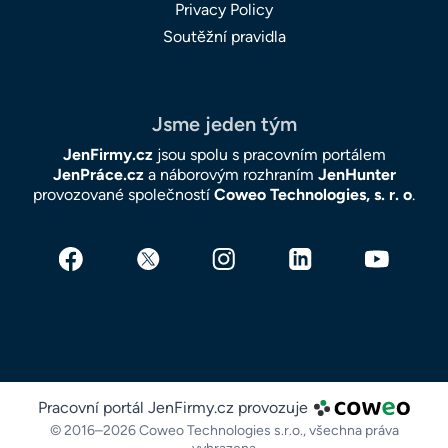
Privacy Policy
Soutěžní pravidla
Jsme jeden tým
JenFirmy.cz
jsou spolu s pracovním portálem
JenPráce.cz
a náborovým rozhraním
JenHunter
provozované společností
Coweo Technologies, s. r. o
.
Pracovní portál JenFirmy.cz provozuje
© 2016–2026 Coweo Technologies s.r.o.,
všechna práva