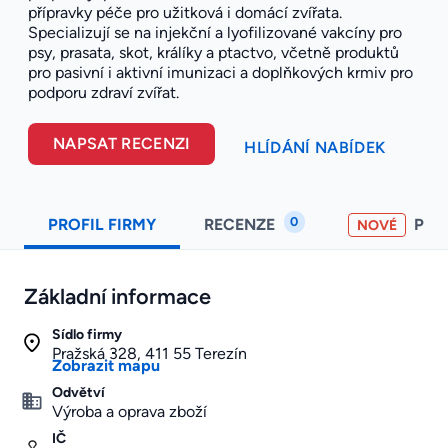
přípravky péče pro užitková i domácí zvířata.
Specializují se na injekční a lyofilizované vakcíny pro
psy, prasata, skot, králíky a ptactvo, včetně produktů
pro pasivní i aktivní imunizaci a doplňkových krmiv pro
podporu zdraví zvířat.
NAPSAT RECENZI
HLÍDÁNÍ NABÍDEK
0
PROFIL FIRMY
RECENZE
PO
NOVÉ
Základní informace
Sídlo firmy
Pražská 328, 411 55 Terezín
Zobrazit mapu
Odvětví
Výroba a oprava zboží
IČ