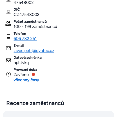
47548002
DIČ
CZ47548002
Počet zaměstnanců
100 - 199 zaměstnanců
Telefon
606 782 251
E-mail
zivec.petr@dyntec.cz
Datová schránka
hphtvkq
Provozní doba
Zavřeno
všechny časy
Recenze zaměstnanců