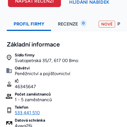
NAPSAT RECENZI
HLÍDÁNÍ NABÍDEK
0
PROFIL FIRMY
RECENZE
PO
NOVÉ
Základní informace
Sídlo firmy
Svatopetrská 35/7, 617 00 Brno
Odvětví
Peněžnictví a pojišťovnictví
IČ
46345647
Počet zaměstnanců
1 - 5 zaměstnanců
Telefon
533 441 510
Datová schránka
4ywg26i