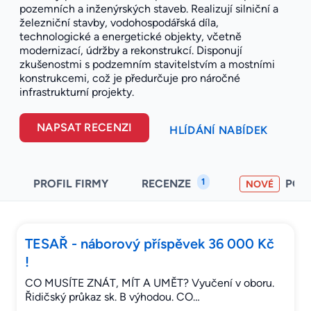
pozemních a inženýrských staveb. Realizují silniční a
železniční stavby, vodohospodářská díla,
technologické a energetické objekty, včetně
modernizací, údržby a rekonstrukcí. Disponují
zkušenostmi s podzemním stavitelstvím a mostními
konstrukcemi, což je předurčuje pro náročné
infrastrukturní projekty.
NAPSAT RECENZI
HLÍDÁNÍ NABÍDEK
1
PROFIL FIRMY
RECENZE
POH
NOVÉ
TESAŘ - náborový příspěvek 36 000 Kč
!
CO MUSÍTE ZNÁT, MÍT A UMĚT? Vyučení v oboru.
Řidičský průkaz sk. B výhodou. CO…