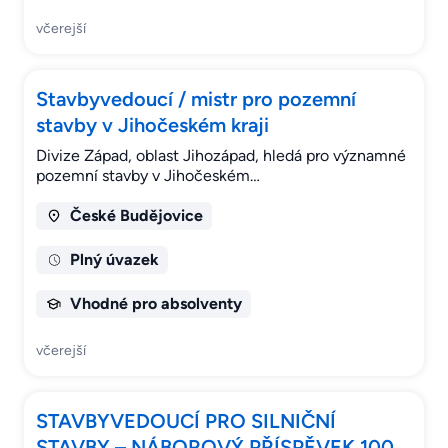
včerejší
Stavbyvedoucí / mistr pro pozemní
stavby v Jihočeském kraji
Divize Západ, oblast Jihozápad, hledá pro významné
pozemní stavby v Jihočeském…
České Budějovice
Plný úvazek
Vhodné pro absolventy
včerejší
STAVBYVEDOUCÍ PRO SILNIČNÍ
STAVBY – NÁBOROVÝ PŘÍSPĚVEK 100