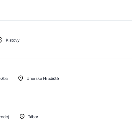
Klatovy
ržba
Uherské Hradiště
rodej
Tábor