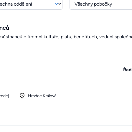
anců
stnanců o firemní kultuře, platu, benefitech, vedení společno
Řad
rodej
Hradec Králové