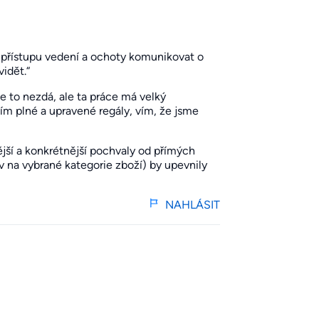
o přístupu vedení a ochoty komunikovat o
idět.“
e to nezdá, ale ta práce má velký
dím plné a upravené regály, vím, že jsme
tější a konkrétnější pochvaly od přímých
 na vybrané kategorie zboží) by upevnily
NAHLÁSIT