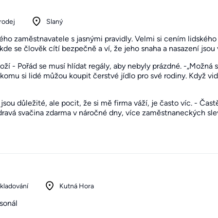
rodej
Slaný
ého zaměstnavatele s jasnými pravidly. Velmi si cením lidskéh
de se člověk cítí bezpečně a ví, že jeho snaha a nasazení jsou v
í - Pořád se musí hlídat regály, aby nebyly prázdné. -„Možná s
komu si lidé můžou koupit čerstvé jídlo pro své rodiny. Když vi
sou důležité, ale pocit, že si mě firma váží, je často víc. - Čas
zdravá svačina zdarma v náročné dny, více zaměstnaneckých slev
skladování
Kutná Hora
sonál