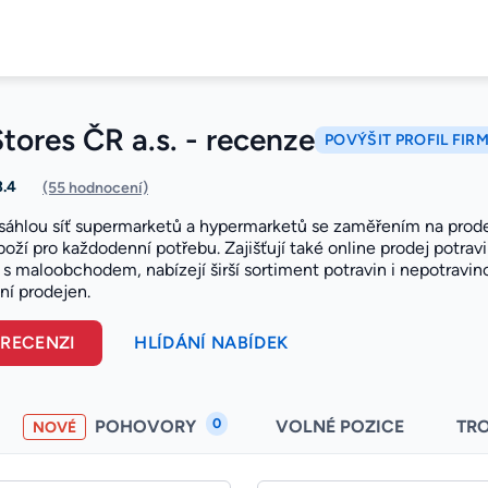
tores ČR a.s. - recenze
POVÝŠIT PROFIL FIR
3.4
(55 hodnocení)
zsáhlou síť supermarketů a hypermarketů se zaměřením na prode
oží pro každodenní potřebu. Zajišťují také online prodej potrav
 s maloobchodem, nabízejí širší sortiment potravin i nepotravi
ní prodejen.
 RECENZI
HLÍDÁNÍ NABÍDEK
0
POHOVORY
VOLNÉ POZICE
TR
NOVÉ