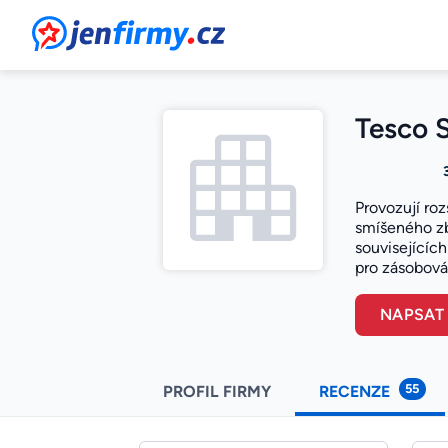
JenFirmy.cz
Tesco S
Provozují ro
smíšeného zb
souvisejících
pro zásobová
NAPSAT
55
PROFIL FIRMY
RECENZE