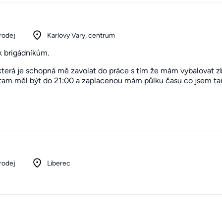
rodej
Karlovy Vary, centrum
k brigádníkům.
erá je schopná mě zavolat do práce s tím že mám vybalovat zb
 tam měl být do 21:00 a zaplacenou mám půlku času co jsem ta
rodej
Liberec