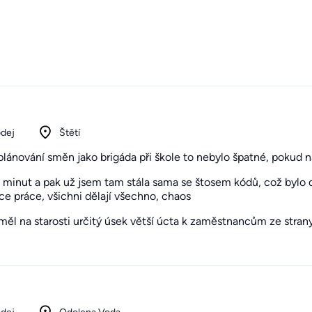
odej
Štětí
lánování směn jako brigáda při škole to nebylo špatné, pokud na
0 minut a pak už jsem tam stála sama se štosem kódů, což bylo d
 práce, všichni dělají všechno, chaos
 měl na starosti určitý úsek větší úcta k zaměstnancům ze stran