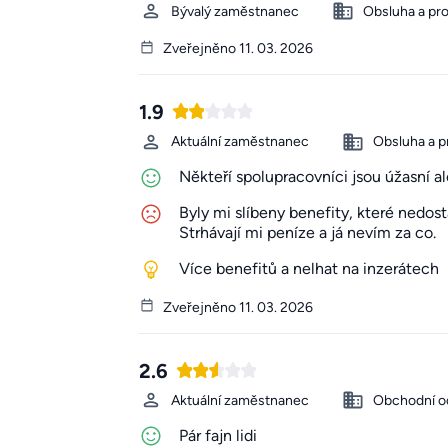
Bývalý zaměstnanec
Obsluha a pr
Zveřejněno 11. 03. 2026
1.9
Aktuální zaměstnanec
Obsluha a p
Někteří spolupracovníci jsou úžasní ale
Byly mi slíbeny benefity, které nedos
Strhávají mi peníze a já nevím za co.
Více benefitů a nelhat na inzerátech
Zveřejněno 11. 03. 2026
2.6
Aktuální zaměstnanec
Obchodní o
Pár fajn lidi