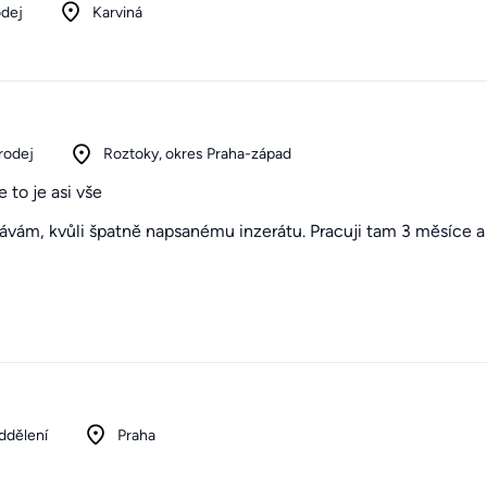
odej
Karviná
rodej
Roztoky, okres Praha-západ
 to je asi vše
távám, kvůli špatně napsanému inzerátu. Pracuji tam 3 měsíce a 
ddělení
Praha