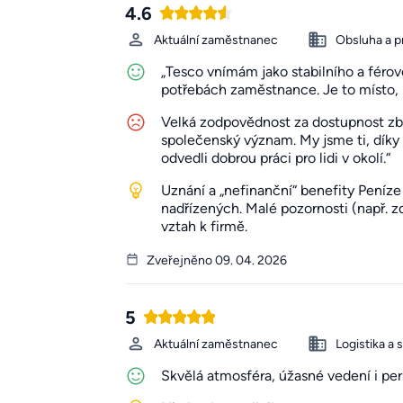
4.6
Aktuální zaměstnanec
Obsluha a p
„Tesco vnímám jako stabilního a férov
potřebách zaměstnance. Je to místo, k
Velká zodpovědnost za dostupnost zbož
společenský význam. My jsme ti, díky 
odvedli dobrou práci pro lidi v okolí.“
Uznání a „nefinanční“ benefity Peníze j
nadřízených. Malé pozornosti (např. 
vztah k firmě.
Zveřejněno 09. 04. 2026
5
Aktuální zaměstnanec
Logistika a 
Skvělá atmosféra, úžasné vedení i per