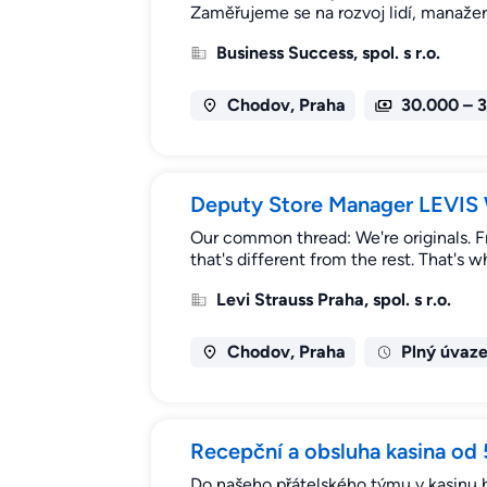
Zaměřujeme se na rozvoj lidí, manaže
Business Success, spol. s r.o.
Chodov, Praha
30.000 – 
Deputy Store Manager LEVIS
Our common thread: We're originals. 
that's different from the rest. That's
Levi Strauss Praha, spol. s r.o.
Chodov, Praha
Plný úvaz
Recepční a obsluha kasina od
Do našeho přátelského týmu v kasinu h