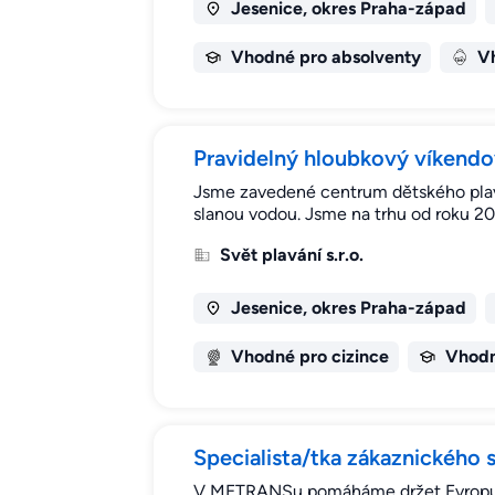
Jesenice, okres Praha-západ
Vhodné pro absolventy
Vh
Pravidelný hloubkový víkendov
Jsme zavedené centrum dětského plavá
slanou vodou. Jsme na trhu od roku 2
Svět plavání s.r.o.
Jesenice, okres Praha-západ
Vhodné pro cizince
Vhodn
Specialista/tka zákaznického 
V METRANSu pomáháme držet Evropu v poh