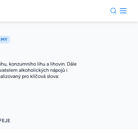
IRMY
hu, konzumního lihu a lihovin. Dále
davatelem alkoholických nápojů i
lizovaný pro klíčová slova:
FEJE