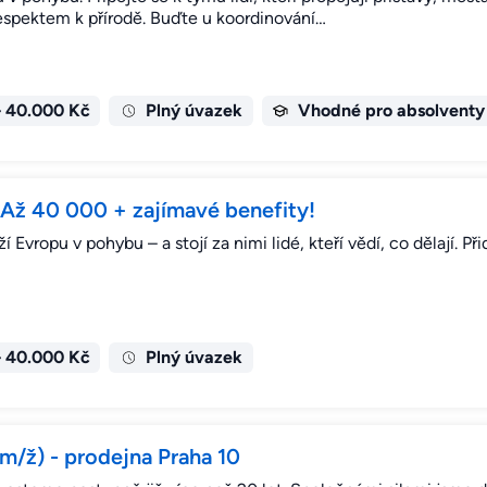
respektem k přírodě. Buďte u koordinování…
– 40.000 Kč
Plný úvazek
Vhodné pro absolventy
 Až 40 000 + zajímavé benefity!
í Evropu v pohybu – a stojí za nimi lidé, kteří vědí, co dělají.
– 40.000 Kč
Plný úvazek
(m/ž) - prodejna Praha 10