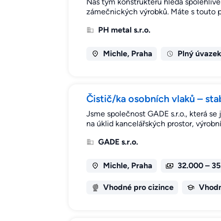
Náš tým konstruktérů hledá spolehliv
zámečnických výrobků. Máte s touto po
PH metal s.r.o.
Michle, Praha
Plný úvaze
Čistič/ka osobních vlaků – st
Jsme společnost GADE s.r.o., která se j
na úklid kancelářských prostor, výrobn
GADE s.r.o.
Michle, Praha
32.000 – 3
Vhodné pro cizince
Vhodn