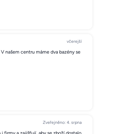
včerejší
lé. V našem centru máme dva bazény se
Zveřejněno: 4. srpna
firmy a zajišťují, aby se zboží dostalo