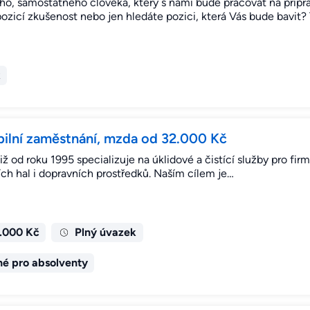
ého, samostatného člověka, který s námi bude pracovat na příp
zicí zkušenost nebo jen hledáte pozici, která Vás bude bavit
k
abilní zaměstnání, mzda od 32.000 Kč
iž od roku 1995 specializuje na úklidové a čistící služby pro fi
ích hal i dopravních prostředků. Naším cílem je…
5.000 Kč
Plný úvazek
é pro absolventy