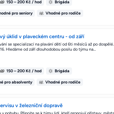
150 – 200 Kč / hod
Brigáda
odné pro seniory
Vhodné pro rodiče
ý úklid v plaveckém centru - od září
ní se specializací na plavání dětí od 6ti měsíců až po dospě
016. Hledáme od září dlouhodobou posilu do týmu na…
150 – 200 Kč / hod
Brigáda
é pro absolventy
Vhodné pro rodiče
servisu v železniční dopravě
ybu. Připojte se k týmu lidí, kteří propojují přístavy, města i 