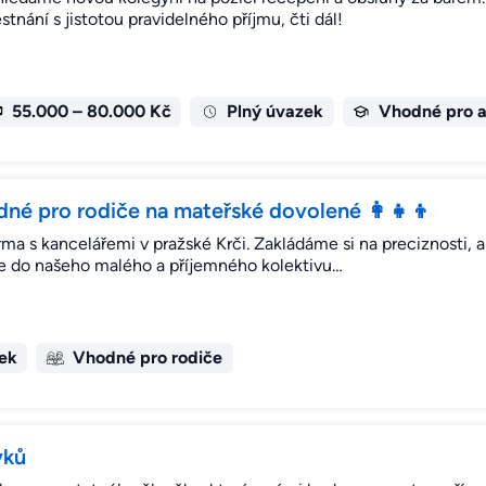
stnání s jistotou pravidelného příjmu, čti dál!
55.000 – 80.000 Kč
Plný úvazek
Vhodné pro a
né pro rodiče na mateřské dovolené 👩‍👧‍👦
í firma s kancelářemi v pražské Krči. Zakládáme si na preciznosti,
e do našeho malého a příjemného kolektivu…
ek
Vhodné pro rodiče
vků