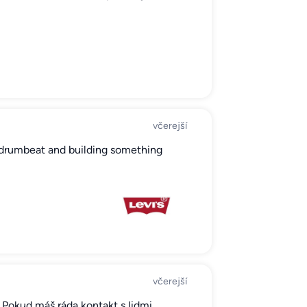
včerejší
 drumbeat and building something
včerejší
Pokud máš ráda kontakt s lidmi,