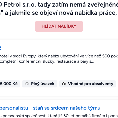
 Petrol s.r.o. tady zatím nemá zveřejněné
" a jakmile se objeví nová nabídka práce, 
HLÍDAT NABÍDKY
č
tel v srdci Evropy, který nabízí ubytování ve více než 500 po
kompletní konferenční služby, restaurace a bary s…
35.000 Kč
Plný úvazek
Vhodné pro absolventy
personalistu - staň se srdcem našeho týmu
a poradenská společnost, která již 30 let pomáhá firmám i podn