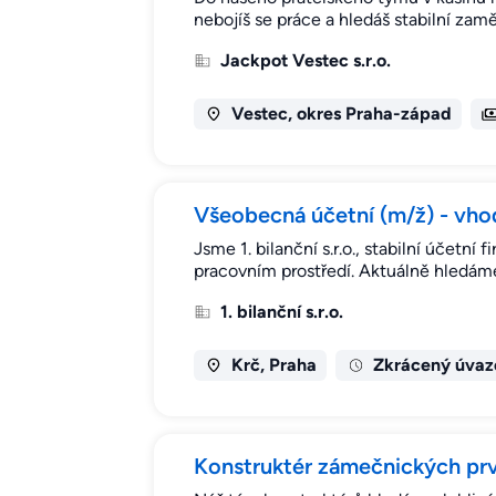
nebojíš se práce a hledáš stabilní zamě
Jackpot Vestec s.r.o.
Vestec, okres Praha-západ
Všeobecná účetní (m/ž) - vhod
Jsme 1. bilanční s.r.o., stabilní účetn
pracovním prostředí. Aktuálně hledám
1. bilanční s.r.o.
Krč, Praha
Zkrácený úvaz
Konstruktér zámečnických pr