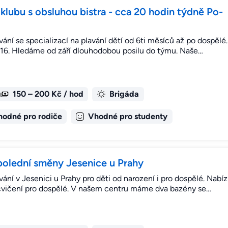
klubu s obsluhou bistra - cca 20 hodin týdně Po-
ní se specializací na plavání dětí od 6ti měsíců až po dospě
016. Hledáme od září dlouhodobou posilu do týmu. Naše…
150 – 200 Kč / hod
Brigáda
hodné pro rodiče
Vhodné pro studenty
polední směny Jesenice u Prahy
í v Jesenici u Prahy pro děti od narození i pro dospělé. Nabíz
í cvičení pro dospělé. V našem centru máme dva bazény se…