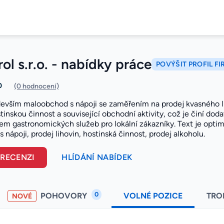
ol s.r.o. - nabídky práce
POVÝŠIT PROFIL F
0
(0 hodnocení)
devším maloobchod s nápoji se zaměřením na prodej kvasného li
tinskou činnost a související obchodní aktivity, což je činí do
em gastronomických služeb pro lokální zákazníky. Text je optima
nápoji, prodej lihovin, hostinská činnost, prodej alkoholu.
 RECENZI
HLÍDÁNÍ NABÍDEK
0
POHOVORY
VOLNÉ POZICE
TRO
NOVÉ