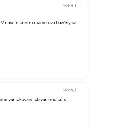
včerejší
lé. V našem centru máme dva bazény se
včerejší
íme vaničkování, plavání rodičů s