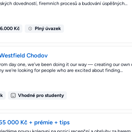
rských dovedností, firemních procesů a budování úspěšných…
36.000 Kč
Plný úvazek
 Westfield Chodov
From day one, we've been doing it our way — creating our own
 why we're looking for people who are excited about finding…
ek
Vhodné pro studenty
 55 000 Kč + prémie + tips
ledáme novou kolegyni na pozici recepční a obsluhy za barem. 