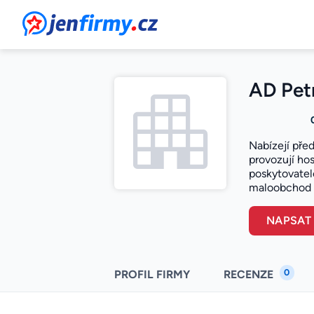
JenFirmy.cz
AD Petr
Nabízejí pře
provozují hos
poskytovatel
maloobchod s 
NAPSAT
0
PROFIL FIRMY
RECENZE