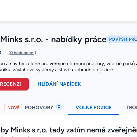
Minks s.r.o. - nabídky práce
POVÝŠIT PRO
0
(0 hodnocení)
žbu a návrhy zeleně pro veřejné i firemní prostory, včetně parků
vníků, závlahové systémy a stavbu zahradních jezírek.
 RECENZI
HLÍDÁNÍ NABÍDEK
0
POHOVORY
VOLNÉ POZICE
TRO
NOVÉ
by Minks s.r.o. tady zatím nemá zveřejně