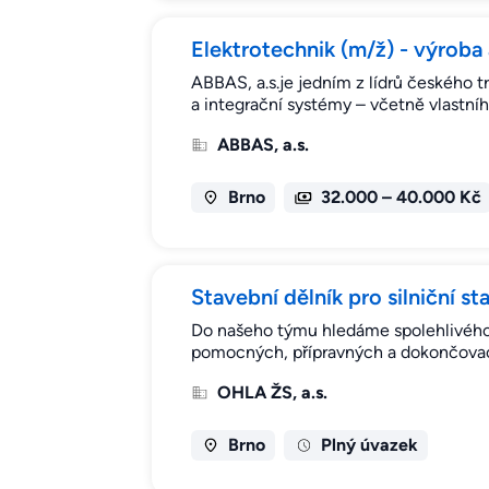
Elektrotechnik (m/ž) - výroba 
ABBAS, a.s.je jedním z lídrů českého 
a integrační systémy – včetně vlastn
ABBAS, a.s.
Brno
32.000 – 40.000 Kč
Stavební dělník pro silniční st
Do našeho týmu hledáme spolehlivého 
pomocných, přípravných a dokončovacíc
OHLA ŽS, a.s.
Brno
Plný úvazek