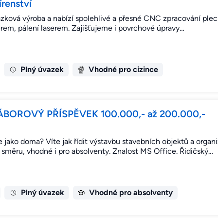
írenství
akázková výroba a nabízí spolehlivé a přesné CNC zpracování ple
erem, pálení laserem. Zajišťujeme i povrchové úpravy…
Plný úvazek
Vhodné pro cizince
 NÁBOROVÝ PŘÍSPĚVEK 100.000,- až 200.000,-
e jako doma? Víte jak řídit výstavbu stavebních objektů a organi
směru, vhodné i pro absolventy. Znalost MS Office. Řidičský…
Plný úvazek
Vhodné pro absolventy