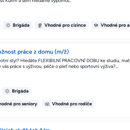
ess Kuřim a sem hledáme výpomoc.
Brigáda
Vhodné pro cizince
Vhodné pro a
ožnost práce z domu (m/ž)
životní styl? Hledáte FLEXIBILNÍ PRACOVNÍ DOBU ke studiu, mat
 vás práce s výživou, péče o pleť nebo sportovní výživa?…
Brigáda
odné pro seniory
Vhodné pro rodiče