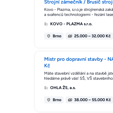
Strojní zámečník / Brusič stroj
Kovo - Plazma, s.r.o.je strojírenská z
a svařenců technologiemi - řezání las
KOVO - PLAZMA s.r.o.
Brno
25.000 – 32.000 Kč
Mistr pro dopravní stavby -
Kč
Máte stavební vzdělání a na stavbě jst
hledáme právě vás! SŠ, VŠ stavebního 
OHLA ŽS, a.s.
Brno
38.000 – 55.000 Kč