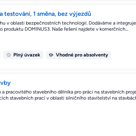
a testování, 1 směna, bez výjezdů
trhu v oblasti bezpečnostních technologií. Dodáváme a integru
ího produktu DOMINUS3. Naše řešení najdete v komerčních…
Plný úvazek
Vhodné pro absolventy
avby
a pracovitého stavebního dělníka pro práci na stavebních proj
h stavebních prací v oblasti silničního stavitelství na stavbá