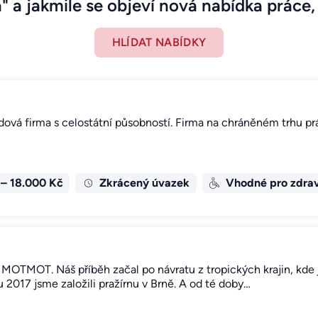
" a jakmile se objeví nová nabídka práce, 
HLÍDAT NABÍDKY
idová firma s celostátní působností. Firma na chráněném trhu pr
 – 18.000 Kč
Zkrácený úvazek
Vhodné pro zdrav
MOTMOT. Náš příběh začal po návratu z tropických krajin, kde j
ku 2017 jsme založili pražírnu v Brně. A od té doby…