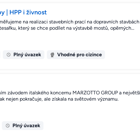
y | HPP i živnost
měřujeme na realizaci stavebních prací na dopravních stavbách
esařku, který se chce podílet na výstavbě mostů, opěrných…
Plný úvazek
Vhodné pro cizince
ím závodem italského koncernu MARZOTTO GROUP a největší
 tak nejen pokračuje, ale získala na světovém významu.
Plný úvazek