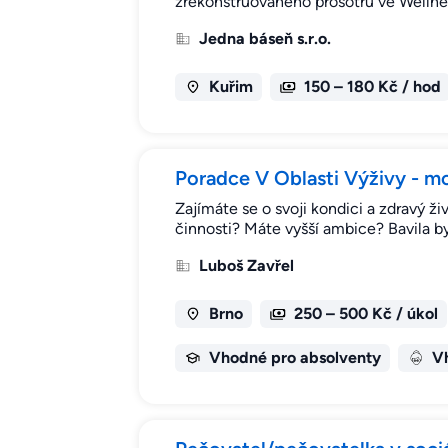
zrekonstruovaného prosotru ve Welln
Jedna báseň s.r.o.
Kuřim
150 – 180 Kč / hod
Poradce V Oblasti Výživy - m
Zajímáte se o svoji kondici a zdravý 
činnosti? Máte vyšší ambice? Bavila by
Luboš Zavřel
Brno
250 – 500 Kč / úkol
Vhodné pro absolventy
Vh