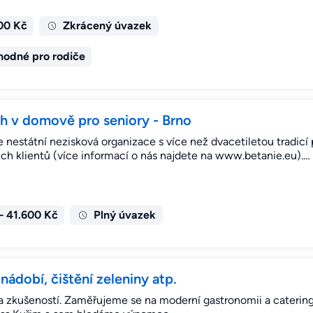
00 Kč
Zkrácený úvazek
hodné pro rodiče
ch v domově pro seniory - Brno
 nestátní nezisková organizace s více než dvacetiletou tradicí 
ch klientů (více informací o nás najdete na www.betanie.eu).…
– 41.600 Kč
Plný úvazek
nádobí, čištění zeleniny atp.
ce a zkušeností. Zaměřujeme se na moderní gastronomii a caterin