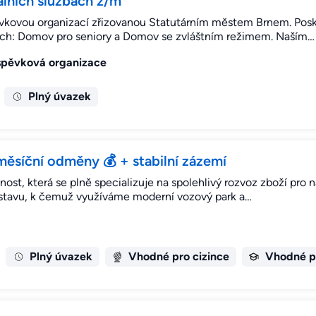
álních službách ž/m
ěvkovou organizací zřizovanou Statutárním městem Brnem. Posk
ch: Domov pro seniory a Domov se zvláštním režimem. Naším…
íspěvková organizace
Plný úvazek
 měsíční odměny 💰 + stabilní zázemí
čnost, která se plně specializuje na spolehlivý rozvoz zboží pro
m stavu, k čemuž využíváme moderní vozový park a…
Plný úvazek
Vhodné pro cizince
Vhodné p