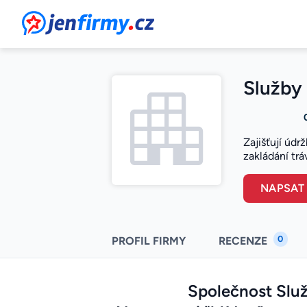
JenFirmy.cz
Služby 
Zajišťují údr
zakládání trá
NAPSAT
0
PROFIL FIRMY
RECENZE
Společnost Služ