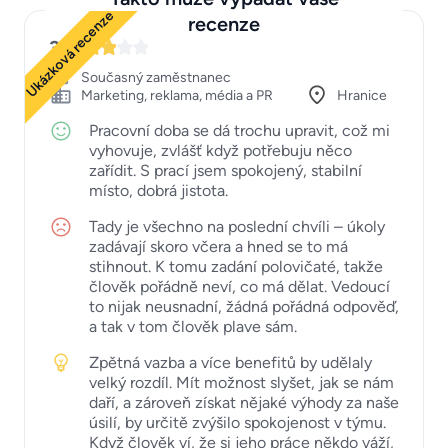
Ukázková recenze
recenze
3
Současný zaměstnanec
Marketing, reklama, média a PR
Hranice
Pracovní doba se dá trochu upravit, což mi
vyhovuje, zvlášť když potřebuju něco
zařídit. S prací jsem spokojený, stabilní
místo, dobrá jistota.
Tady je všechno na poslední chvíli – úkoly
zadávají skoro včera a hned se to má
stihnout. K tomu zadání polovičaté, takže
člověk pořádně neví, co má dělat. Vedoucí
to nijak neusnadní, žádná pořádná odpověď,
a tak v tom člověk plave sám.
Zpětná vazba a více benefitů by udělaly
velký rozdíl. Mít možnost slyšet, jak se nám
daří, a zároveň získat nějaké výhody za naše
úsilí, by určitě zvýšilo spokojenost v týmu.
Když člověk ví, že si jeho práce někdo váží,