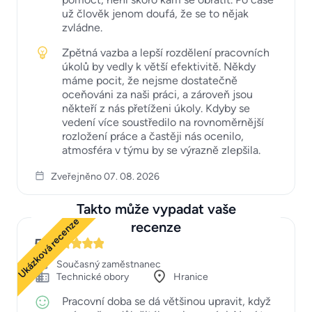
už člověk jenom doufá, že se to nějak
zvládne.
Zpětná vazba a lepší rozdělení pracovních
úkolů by vedly k větší efektivitě. Někdy
máme pocit, že nejsme dostatečně
oceňováni za naši práci, a zároveň jsou
někteří z nás přetíženi úkoly. Kdyby se
vedení více soustředilo na rovnoměrnější
rozložení práce a častěji nás ocenilo,
atmosféra v týmu by se výrazně zlepšila.
Zveřejněno 07. 08. 2026
Takto může vypadat vaše
Ukázková recenze
recenze
5
Současný zaměstnanec
Technické obory
Hranice
Pracovní doba se dá většinou upravit, když