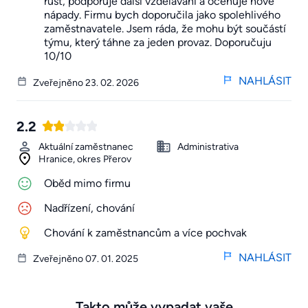
růst, podporuje další vzdělávání a oceňuje nové
nápady. Firmu bych doporučila jako spolehlivého
zaměstnavatele. Jsem ráda, že mohu být součástí
týmu, který táhne za jeden provaz. Doporučuju
10/10
NAHLÁSIT
Zveřejněno 23. 02. 2026
2.2
Aktuální zaměstnanec
Administrativa
Hranice, okres Přerov
Oběd mimo firmu
Nadřízení, chování
Chování k zaměstnancům a více pochvak
NAHLÁSIT
Zveřejněno 07. 01. 2025
Takto může vypadat vaše