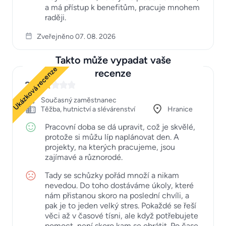
a má přístup k benefitům, pracuje mnohem
raději.
Zveřejněno 07. 08. 2026
Takto může vypadat vaše
Ukázková recenze
recenze
2
Současný zaměstnanec
Těžba, hutnictví a slévárenství
Hranice
Pracovní doba se dá upravit, což je skvělé,
protože si můžu líp naplánovat den. A
projekty, na kterých pracujeme, jsou
zajímavé a různorodé.
Tady se schůzky pořád množí a nikam
nevedou. Do toho dostáváme úkoly, které
nám přistanou skoro na poslední chvíli, a
pak je to jeden velký stres. Pokaždé se řeší
věci až v časové tísni, ale když potřebujete
pomoct, není skoro kam se obrátit. Po čase