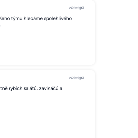
včerejší
ašeho týmu hledáme spolehlivého
…
včerejší
tně rybích salátů, zavináčů a