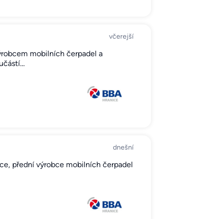
včerejší
ýrobcem mobilních čerpadel a
oučástí…
dnešní
ice, přední výrobce mobilních čerpadel