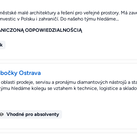
ěstské malé architektury a řešení pro veřejné prostory. Má zave
nvestic v Polsku i zahraničí. Do našeho týmu hledáme…
ANICZONĄ ODPOWIEDZIALNOŚCIĄ
ek
pobočky Ostrava
 oblasti prodeje, servisu a pronájmu diamantových nástrojů a
 hledáme kolegu se vztahem k technice, logistice a skladov
Vhodné pro absolventy