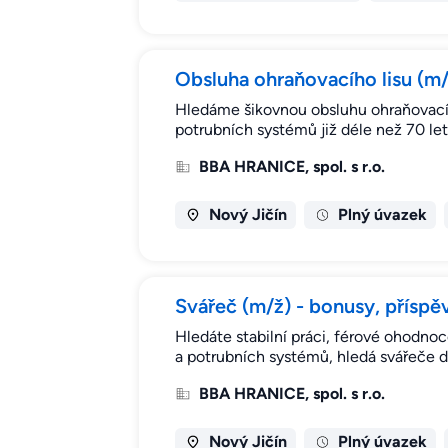
Obsluha ohraňovacího lisu (m/ž
Hledáme šikovnou obsluhu ohraňovací
potrubních systémů již déle než 70 le
BBA HRANICE, spol. s r.o.
Nový Jičín
Plný úvazek
Svářeč (m/ž) - bonusy, příspěv
Hledáte stabilní práci, férové ohodno
a potrubních systémů, hledá svářeče 
BBA HRANICE, spol. s r.o.
Nový Jičín
Plný úvazek