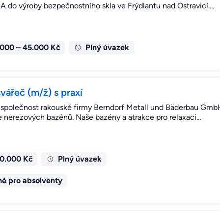
 do výroby bezpečnostního skla ve Frýdlantu nad Ostravicí.…
.000 – 45.000 Kč
Plný úvazek
ářeč (m/ž) s praxí
á společnost rakouské firmy Berndorf Metall und Bäderbau GmbH 
áže nerezových bazénů. Naše bazény a atrakce pro relaxaci…
50.000 Kč
Plný úvazek
é pro absolventy