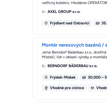
vstřícný kolektiv. Hledáme OPERÁTORA
AXEL GROUP s.r.o.
Frýdlant nad Ostravicí
35
Montér nerezových bazénů / sv
Jsme Berndorf Bäderbau s.r.o., dceřin
Místek), lídr v oblasti výroby a mont
BERNDORF BÄDERBAU s.r.o.
Frýdek-Místek
30.000 – 
Vhodné pro cizince
Vhodn