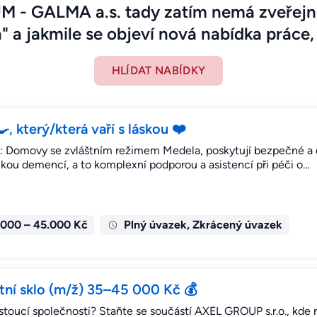
 - GALMA a.s. tady zatím nemá zveřejn
" a jakmile se objeví nová nabídka práce, 
HLÍDAT NABÍDKY
 který/která vaří s láskou ❤️
.s.: Domovy se zvláštním režimem Medela, poskytují bezpečné a
kou demencí, a to komplexní podporou a asistencí při péči o…
.000 – 45.000 Kč
Plný úvazek, Zkrácený úvazek
ní sklo (m/ž) 35–45 000 Kč 💰
stoucí společnosti? Staňte se součástí AXEL GROUP s.r.o., kde 