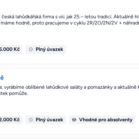
ská lahůdkářská firma s víc jak 25 – letou tradicí. Aktuálně 
 máme hodně, proto pracujeme v cyklu 2R/2O/2N/2V + náhrad
5.000 Kč
Plný úvazek
bě
vyrábíme oblíbené lahůdkové saláty a pomazánky a aktuálně
utek pomůže.
2.000 Kč
Plný úvazek
Vhodné pro absolventy