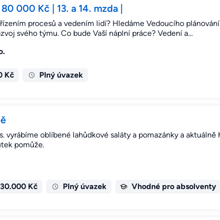
80 000 Kč | 13. a 14. mzda |
 řízením procesů a vedením lidí? Hledáme Vedoucího plánován
rozvoj svého týmu. Co bude Vaší náplní práce? Vedení a…
o.
0 Kč
Plný úvazek
bě
vyrábíme oblíbené lahůdkové saláty a pomazánky a aktuálně
utek pomůže.
 30.000 Kč
Plný úvazek
Vhodné pro absolventy