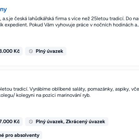
ěny
je česká lahůdkářská firma s více než 25letou tradicí. Do n
ník expedient. Pokud Vám vyhovuje práce v nočních hodinách a
3.000 Kč
Plný úvazek
etou tradicí. Vyrábíme oblíbené saláty, pomazánky, aspiky, vče
legu/ kolegyni na pozici marinování ryb.
7.000 Kč
Plný úvazek, Zkrácený úvazek
é pro absolventy