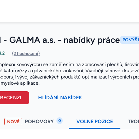
- GALMA a.s. - nabídky práce
POVÝŠI
4.2
(2 hodnocení)
mplexní kovovýrobu se zaměřením na zpracování plechů, lisován
 kataforézy a galvanického zinkování. Vyrábějí sériové i kusové
odporují vývoj zákaznických produktů optimalizací výrobních pr
ůmyslové aplikace.
 RECENZI
HLÍDÁNÍ NABÍDEK
0
POHOVORY
VOLNÉ POZICE
TRO
NOVÉ