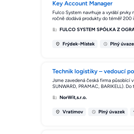
Key Account Manager
Fulco System navrhuje a vyrábí prvky m
ročně dodává produkty do téměř 200 i
FULCO SYSTEM SPÓŁKA Z OGR
Frýdek-Místek
Plný úvaz
Technik logistiky – vedoucí 
Jsme zavedená česká firma působící v
SUNWARD, PRAMAC, BARIKELL). Do týmu
NorWit,s.r.o.
Vratimov
Plný úvazek