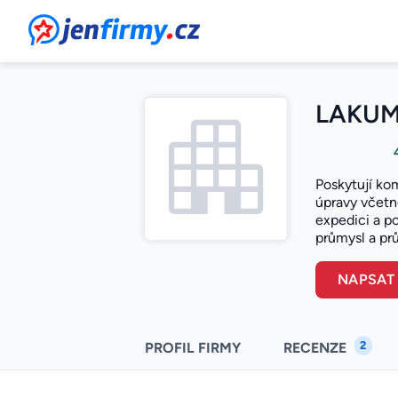
JenFirmy.cz
LAKUM 
Poskytují ko
úpravy včetně
expedici a p
průmysl a pr
NAPSAT
2
PROFIL FIRMY
RECENZE