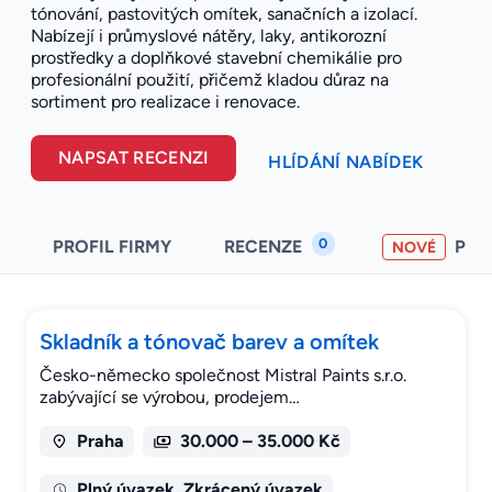
tónování, pastovitých omítek, sanačních a izolací.
Nabízejí i průmyslové nátěry, laky, antikorozní
prostředky a doplňkové stavební chemikálie pro
profesionální použití, přičemž kladou důraz na
sortiment pro realizace i renovace.
NAPSAT RECENZI
HLÍDÁNÍ NABÍDEK
0
PROFIL FIRMY
RECENZE
PO
NOVÉ
Skladník a tónovač barev a omítek
Česko-německo společnost Mistral Paints s.r.o.
zabývající se výrobou, prodejem…
Praha
30.000 – 35.000 Kč
Plný úvazek, Zkrácený úvazek