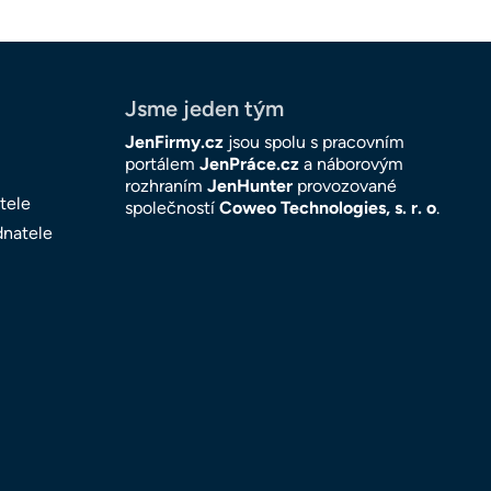
Jsme jeden tým
JenFirmy.cz
jsou spolu s pracovním
portálem
JenPráce.cz
a náborovým
rozhraním
JenHunter
provozované
tele
společností
Coweo Technologies, s. r. o
.
dnatele