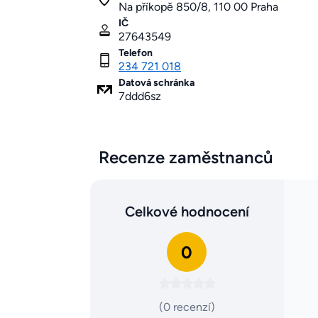
Na příkopě 850/8, 110 00 Praha
IČ
27643549
Telefon
234 721 018
Datová schránka
7ddd6sz
Recenze zaměstnanců
Celkové hodnocení
0
(0 recenzí)