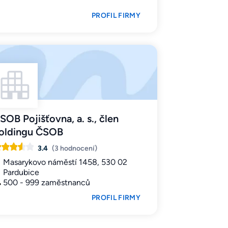
PROFIL FIRMY
SOB Pojišťovna, a. s., člen
oldingu ČSOB
3.4
(3 hodnocení)
Masarykovo náměstí 1458, 530 02
Pardubice
500 - 999 zaměstnanců
PROFIL FIRMY