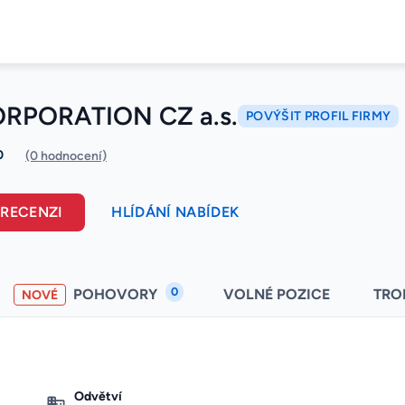
RPORATION CZ a.s.
POVÝŠIT PROFIL FIRMY
0
(0 hodnocení)
 RECENZI
HLÍDÁNÍ NABÍDEK
0
POHOVORY
VOLNÉ POZICE
TRO
NOVÉ
Odvětví